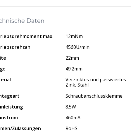
chnische Daten
riebsdrehmoment max.
12mNm
riebsdrehzahl
4560U/min
ite
22mm
nge
49.2mm
erial
Verzinktes und passiviertes
Zink, Stahl
ntageart
Schraubanschlussklemme
nleistung
8.5W
nnstrom
460mA
rmen/Zulassungen
RoHS