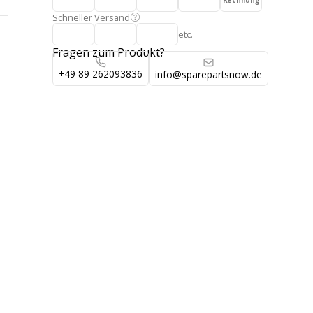
Rechnung
Schneller Versand
etc.
Fragen zum Produkt?
+49 89 262093836
info@sparepartsnow.de