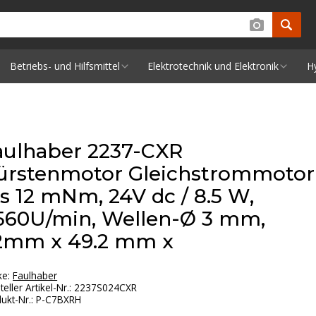
Betriebs- und Hilfsmittel
Elektrotechnik und Elektronik
H
aulhaber 2237-CXR
ürstenmotor Gleichstrommotor
is 12 mNm, 24V dc / 8.5 W,
560U/min, Wellen-Ø 3 mm,
2mm x 49.2 mm x
ke:
Faulhaber
teller Artikel-Nr.
:
2237S024CXR
ukt-Nr.
:
P-C7BXRH