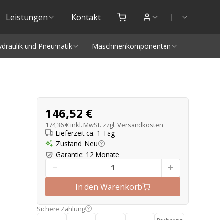
Leistungen
Kontakt
ydraulik und Pneumatik
Maschinenkomponenten
Produktangebot
146,52 €
174,36 €
inkl. MwSt. zzgl.
Versandkosten
Lieferzeit ca. 1 Tag
Zustand
:
Neu
Garantie
:
12 Monate
-
+
In den Warenkorb
Sichere Zahlung