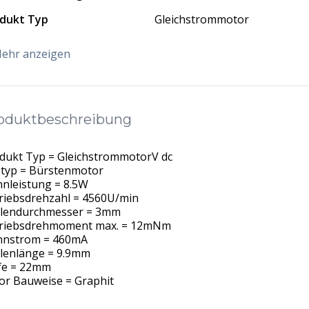
dukt Typ
Gleichstrommotor
ehr anzeigen
oduktbeschreibung
dukt Typ = GleichstrommotorV dc
typ = Bürstenmotor
nleistung = 8.5W
riebsdrehzahl = 4560U/min
lendurchmesser = 3mm
riebsdrehmoment max. = 12mNm
nstrom = 460mA
lenlänge = 9.9mm
fe = 22mm
or Bauweise = Graphit