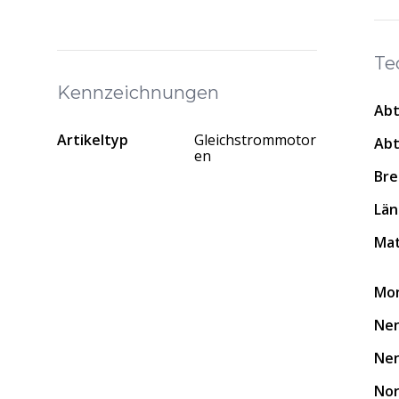
Te
Kennzeichnungen
Abt
Artikeltyp
Gleichstrommotor
Abt
en
Bre
Lä
Mat
Mo
Nen
Ne
No