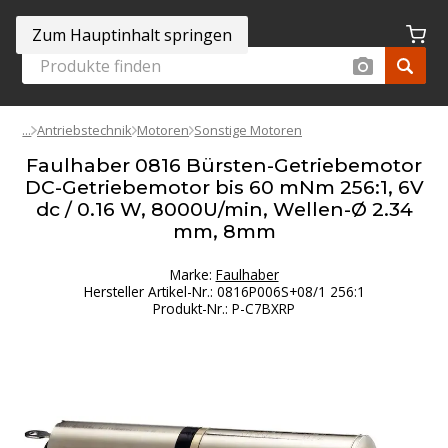
Zum Hauptinhalt springen
Antriebstechnik
Motoren
Sonstige Motoren
Faulhaber 0816 Bürsten-Getriebemotor
DC-Getriebemotor bis 60 mNm 256:1, 6V
dc / 0.16 W, 8000U/min, Wellen-Ø 2.34
mm, 8mm
Marke:
Faulhaber
Hersteller Artikel-Nr.
:
0816P006S+08/1 256:1
Produkt-Nr.
:
P-C7BXRP