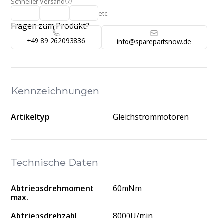
Schneller Versand
etc.
Fragen zum Produkt?
+49 89 262093836
info@sparepartsnow.de
Kennzeichnungen
Artikeltyp
Gleichstrommotoren
Technische Daten
Abtriebsdrehmoment
60mNm
max.
Abtriebsdrehzahl
8000U/min