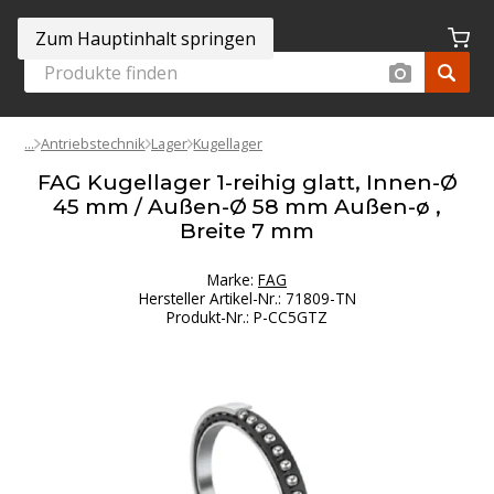
Zum Hauptinhalt springen
Antriebstechnik
Lager
Kugellager
FAG Kugellager 1-reihig glatt, Innen-Ø
45 mm / Außen-Ø 58 mm Außen-ø ,
Breite 7 mm
Marke:
FAG
Hersteller Artikel-Nr.
:
71809-TN
Produkt-Nr.
:
P-CC5GTZ