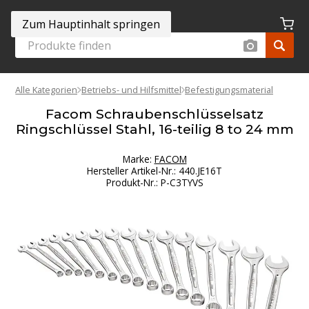
Zum Hauptinhalt springen
Alle Kategorien
Betriebs- und Hilfsmittel
Befestigungsmaterial
Facom Schraubenschlüsselsatz
Ringschlüssel Stahl, 16-teilig 8 to 24 mm
Marke:
FACOM
Hersteller Artikel-Nr.
:
440.JE16T
Produkt-Nr.
:
P-C3TYVS