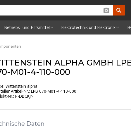
Betriebs- und Hilfsmittel
Elektrotechnik und Elektronik
H
komponenten
ITTENSTEIN ALPHA GMBH LP
70-M01-4-110-000
ke:
Wittenstein alpha
teller Artikel-Nr.
:
LPB 070-M01-4-110-000
ukt-Nr.
:
P-DBCKJN
chnische Daten