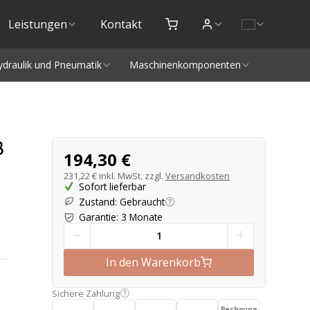
Leistungen
Kontakt
ydraulik und Pneumatik
Maschinenkomponenten
Produktangebot
B
194,30 €
231,22 €
inkl. MwSt. zzgl.
Versandkosten
Sofort lieferbar
Zustand
:
Gebraucht
Garantie
:
3 Monate
-
+
In den Warenkorb
Sichere Zahlung
Rechnung