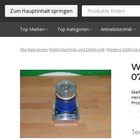
Zum Hauptinhalt springen
Top Marken
Top Kategorien
Antriebstechnik
Spindeln
Alle Kategorien
Elektrotechnik und Elektronik
Weitere Elektro
W
0
Mar
Hers
Prod
Te