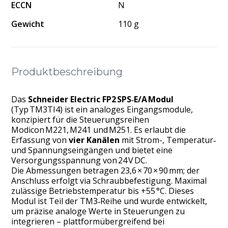
ECCN
N
Gewicht
110 g
Produktbeschreibung
Das
Schneider Electric FP2 SPS‑E/A Modul
(Typ TM3TI4) ist ein analoges Eingangsmodule,
konzipiert für die Steuerungsreihen
Modicon M221, M241 und M251. Es erlaubt die
Erfassung von
vier Kanälen
mit Strom-, Temperatur‑
und Spannungseingängen und bietet eine
Versorgungsspannung von 24 V DC.
Die Abmessungen betragen 23,6 × 70 × 90 mm; der
Anschluss erfolgt via Schraubbefestigung. Maximal
zulässige Betriebstemperatur bis +55 °C. Dieses
Modul ist Teil der TM3‑Reihe und wurde entwickelt,
um präzise analoge Werte in Steuerungen zu
integrieren – plattformübergreifend bei