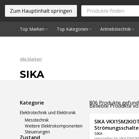
Zum Hauptinhalt springen
Top Marken
Top Kategorien
Antriebstechnik
Spindeln
Alle Marken
SIKA
Ergebnisse filtern
Kategorie
806 Produkte gefun
Beliebte Produkte vo
Elektrotechnik und Elektronik
Messtechnik
SIKA VKX15M2KIO
Weitere Elektrokomponenten
Strömungsschalte
Steuerungen
SIKA
Zustand
Hersteller Nr.
VKX15M2K