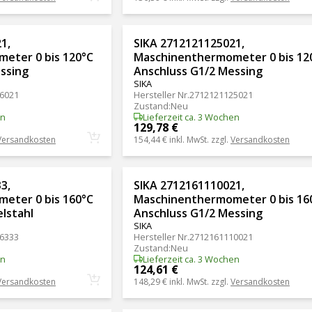
1,
SIKA 2712121125021,
eter 0 bis 120°C
Maschinenthermometer 0 bis 12
ssing
Anschluss G1/2 Messing
SIKA
6021
Hersteller Nr.
2712121125021
Zustand
:
Neu
en
Lieferzeit ca. 3 Wochen
129,78 €
Versandkosten
154,44 €
inkl. MwSt. zzgl.
Versandkosten
3,
SIKA 2712161110021,
eter 0 bis 160°C
Maschinenthermometer 0 bis 16
lstahl
Anschluss G1/2 Messing
SIKA
6333
Hersteller Nr.
2712161110021
Zustand
:
Neu
en
Lieferzeit ca. 3 Wochen
124,61 €
Versandkosten
148,29 €
inkl. MwSt. zzgl.
Versandkosten