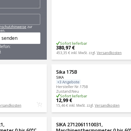
nschutzhinweise
zur
en.
 senden
Sofort lieferbar
lefon:
380,97 €
6
453,35 €
inkl. MwSt. zzgl.
Versandkosten
Sika 175B
SIKA
+3 Angebote
Hersteller Nr.
175B
Zustand
:
Neu
Sofort lieferbar
12,99 €
ersandkosten
15,46 €
inkl. MwSt. zzgl.
Versandkosten
1,
SIKA 2712061110031,
eter 0 bis 60°C
Maschinenthermometer 0 bis 60