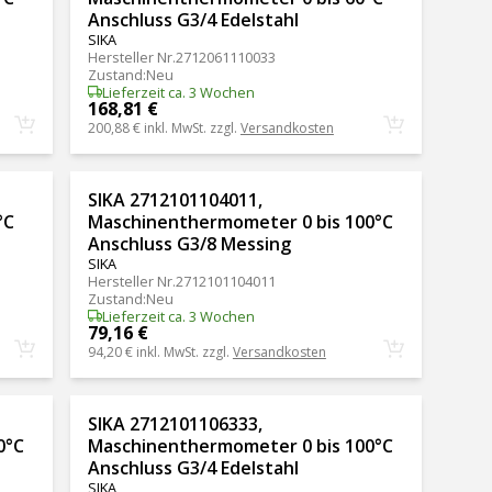
Anschluss G3/4 Edelstahl
SIKA
Hersteller Nr.
2712061110033
Zustand
:
Neu
Lieferzeit ca. 3 Wochen
168,81 €
200,88 €
inkl. MwSt. zzgl.
Versandkosten
SIKA 2712101104011,
°C
Maschinenthermometer 0 bis 100°C
Anschluss G3/8 Messing
SIKA
Hersteller Nr.
2712101104011
Zustand
:
Neu
Lieferzeit ca. 3 Wochen
79,16 €
94,20 €
inkl. MwSt. zzgl.
Versandkosten
SIKA 2712101106333,
0°C
Maschinenthermometer 0 bis 100°C
Anschluss G3/4 Edelstahl
SIKA