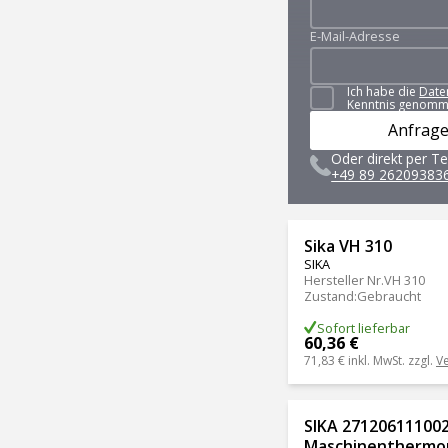
E-Mail-Adresse
Ich habe die
Date
Kenntnis genomm
Anfrage
Oder direkt per Te
+49 89 26209383
Sika VH 310
SIKA
Hersteller Nr.
VH 310
Zustand
:
Gebraucht
Sofort lieferbar
60,36 €
71,83 €
inkl. MwSt. zzgl.
V
SIKA 271206111002
Maschinenthermom