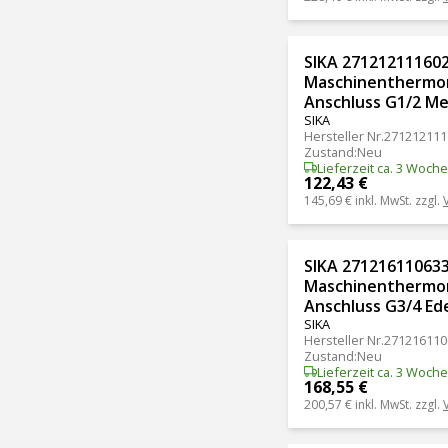
SIKA 271212111602
Maschinenthermom
Anschluss G1/2 Me
SIKA
Hersteller Nr.
271212111
Zustand
:
Neu
Lieferzeit ca. 3 Woch
122,43 €
145,69 €
inkl. MwSt. zzgl.
SIKA 271216110633
Maschinenthermom
Anschluss G3/4 Ede
SIKA
Hersteller Nr.
271216110
Zustand
:
Neu
Lieferzeit ca. 3 Woch
168,55 €
200,57 €
inkl. MwSt. zzgl.