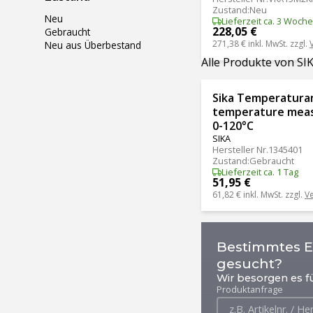
Zustand
:
Neu
Neu
Lieferzeit ca. 3 Woch
228,05 €
Gebraucht
271,38 €
inkl. MwSt. zzgl.
Neu aus Überbestand
Alle Produkte von SI
Sika Temperatura
temperature meas
0-120°C
SIKA
Hersteller Nr.
1345401
Zustand
:
Gebraucht
Lieferzeit ca. 1 Tag
51,95 €
61,82 €
inkl. MwSt. zzgl.
V
Bestimmtes Er
gesucht?
Wir besorgen es fü
Produktanfrage