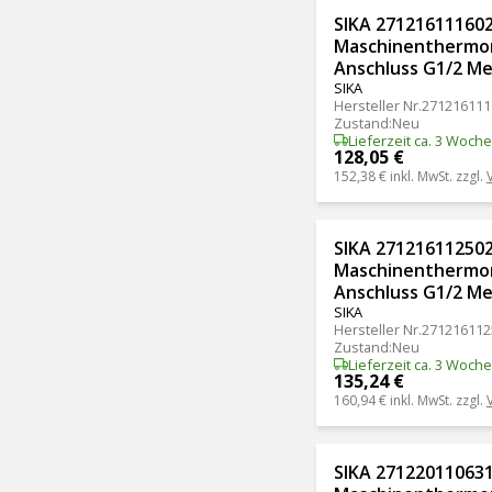
SIKA 271216111602
Maschinenthermom
Anschluss G1/2 Me
SIKA
Hersteller Nr.
271216111
Zustand
:
Neu
Lieferzeit ca. 3 Woch
128,05 €
152,38 €
inkl. MwSt. zzgl.
SIKA 271216112502
Maschinenthermom
Anschluss G1/2 Me
SIKA
Hersteller Nr.
271216112
Zustand
:
Neu
Lieferzeit ca. 3 Woch
135,24 €
160,94 €
inkl. MwSt. zzgl.
SIKA 271220110631