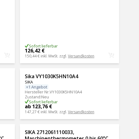
Sofort lieferbar
126,42 €
150,44 €
inkl. MwSt. zzgl.
Versandkosten
Sika VY1030K5HN10A4
SIKA
+1 Angebot
Hersteller Nr.
VY1030K5HN10A4
Zustand
:
Neu
Sofort lieferbar
ab 123,76 €
147,27 €
inkl. MwSt. zzgl.
Versandkosten
SIKA 2712061110033,
°C
Maschinenthermometer 0 bis 60°C