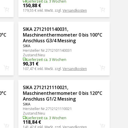
Lieferzeit ca. 3 Wochen
150,88 €
179,55 €
inkl. MwSt. zzgl.
Versandkosten
SIKA 2712101140031,
0°C
Maschinenthermometer 0 bis 100°C
Anschluss G3/4 Messing
SIKA
Hersteller Nr.
2712101140031
Zustand
:
Neu
Lieferzeit ca. 3 Wochen
90,31 €
107,47 €
inkl. MwSt. zzgl.
Versandkosten
SIKA 2712121110021,
0°C
Maschinenthermometer 0 bis 120°C
Anschluss G1/2 Messing
SIKA
Hersteller Nr.
2712121110021
Zustand
:
Neu
Lieferzeit ca. 3 Wochen
118,84 €
141,42 €
inkl. MwSt. zzgl.
Versandkosten