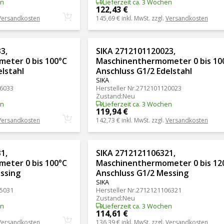
en
Lieferzeit ca. 3 Wochen
122,43 €
Versandkosten
145,69 €
inkl. MwSt. zzgl.
Versandkosten
3,
SIKA 2712101120023,
eter 0 bis 100°C
Maschinenthermometer 0 bis 10
lstahl
Anschluss G1/2 Edelstahl
SIKA
6033
Hersteller Nr.
2712101120023
Zustand
:
Neu
en
Lieferzeit ca. 3 Wochen
119,94 €
Versandkosten
142,73 €
inkl. MwSt. zzgl.
Versandkosten
1,
SIKA 2712121106321,
eter 0 bis 100°C
Maschinenthermometer 0 bis 12
ssing
Anschluss G1/2 Messing
SIKA
5031
Hersteller Nr.
2712121106321
Zustand
:
Neu
en
Lieferzeit ca. 3 Wochen
114,61 €
Versandkosten
136,39 €
inkl. MwSt. zzgl.
Versandkosten