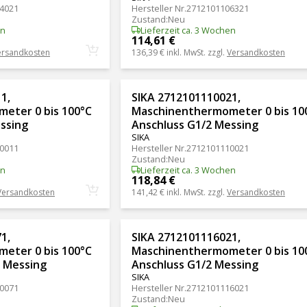
4021
Hersteller Nr.
2712101106321
Zustand
:
Neu
en
Lieferzeit ca. 3 Wochen
114,61 €
ersandkosten
136,39 €
inkl. MwSt. zzgl.
Versandkosten
1,
SIKA 2712101110021,
eter 0 bis 100°C
Maschinenthermometer 0 bis 10
ssing
Anschluss G1/2 Messing
SIKA
0011
Hersteller Nr.
2712101110021
Zustand
:
Neu
en
Lieferzeit ca. 3 Wochen
118,84 €
Versandkosten
141,42 €
inkl. MwSt. zzgl.
Versandkosten
1,
SIKA 2712101116021,
eter 0 bis 100°C
Maschinenthermometer 0 bis 10
5 Messing
Anschluss G1/2 Messing
SIKA
0071
Hersteller Nr.
2712101116021
Zustand
:
Neu