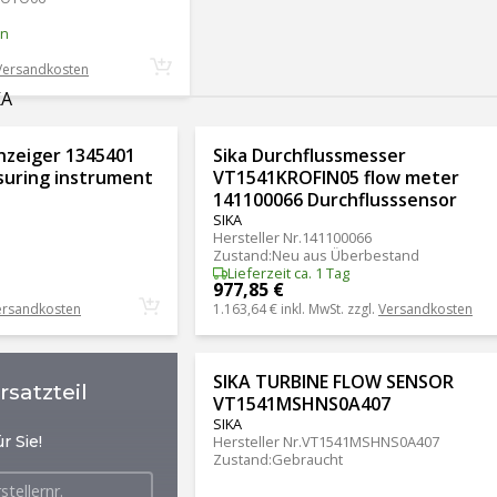
en
Versandkosten
KA
nzeiger 1345401
Sika Durchflussmesser
uring instrument
VT1541KROFIN05 flow meter
141100066 Durchflusssensor
SIKA
Hersteller Nr.
141100066
Zustand
:
Neu aus Überbestand
Lieferzeit ca. 1 Tag
977,85 €
ersandkosten
1.163,64 €
inkl. MwSt. zzgl.
Versandkosten
SIKA TURBINE FLOW SENSOR
satzteil
VT1541MSHNS0A407
SIKA
r Sie!
Hersteller Nr.
VT1541MSHNS0A407
Zustand
:
Gebraucht