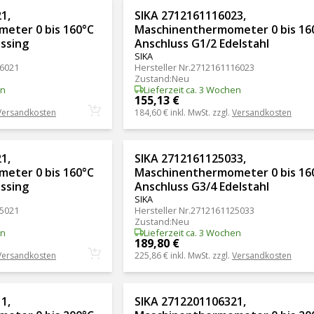
1,
SIKA 2712161116023,
eter 0 bis 160°C
Maschinenthermometer 0 bis 16
ssing
Anschluss G1/2 Edelstahl
SIKA
6021
Hersteller Nr.
2712161116023
Zustand
:
Neu
en
Lieferzeit ca. 3 Wochen
155,13 €
Versandkosten
184,60 €
inkl. MwSt. zzgl.
Versandkosten
1,
SIKA 2712161125033,
eter 0 bis 160°C
Maschinenthermometer 0 bis 16
ssing
Anschluss G3/4 Edelstahl
SIKA
5021
Hersteller Nr.
2712161125033
Zustand
:
Neu
en
Lieferzeit ca. 3 Wochen
189,80 €
Versandkosten
225,86 €
inkl. MwSt. zzgl.
Versandkosten
1,
SIKA 2712201106321,