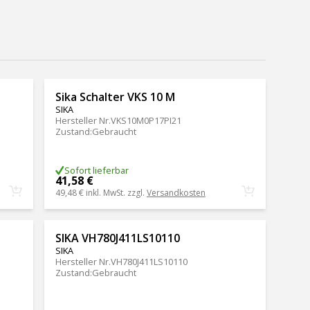
Sika Schalter VKS 10 M
SIKA
Hersteller Nr.
VKS10M0P17PI21
Zustand
:
Gebraucht
Sofort lieferbar
41,58 €
49,48 €
inkl. MwSt. zzgl.
Versandkosten
SIKA VH780J411LS10110
SIKA
Hersteller Nr.
VH780J411LS10110
Zustand
:
Gebraucht