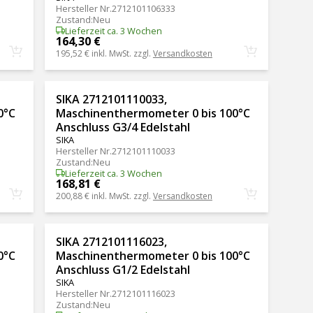
Hersteller Nr.
2712101106333
Zustand
:
Neu
Lieferzeit ca. 3 Wochen
164,30 €
195,52 €
inkl. MwSt. zzgl.
Versandkosten
SIKA 2712101110033,
0°C
Maschinenthermometer 0 bis 100°C
Anschluss G3/4 Edelstahl
SIKA
Hersteller Nr.
2712101110033
Zustand
:
Neu
Lieferzeit ca. 3 Wochen
168,81 €
200,88 €
inkl. MwSt. zzgl.
Versandkosten
SIKA 2712101116023,
0°C
Maschinenthermometer 0 bis 100°C
Anschluss G1/2 Edelstahl
SIKA
Hersteller Nr.
2712101116023
Zustand
:
Neu