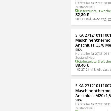
Hersteller Nr.
271210110
Zustand
:
Neu
Lieferzeit ca. 3 Woch
82,80 €
98,53 €
inkl. MwSt. zzgl.
V
SIKA 271210111001
Maschinenthermom
Anschluss G3/8 Me
SIKA
Hersteller Nr.
271210111
Zustand
:
Neu
Lieferzeit ca. 3 Woch
88,46 €
105,27 €
inkl. MwSt. zzgl.
SIKA 271210111007
Maschinenthermom
Anschluss M20x1,
SIKA
Hersteller Nr.
271210111
Zustand
:
Neu