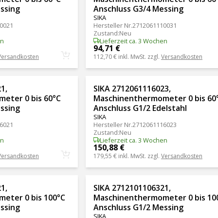
ssing
Anschluss G3/4 Messing
SIKA
0021
Hersteller Nr.
2712061110031
Zustand
:
Neu
en
Lieferzeit ca. 3 Wochen
94,71 €
Versandkosten
112,70 €
inkl. MwSt. zzgl.
Versandkosten
1,
SIKA 2712061116023,
eter 0 bis 60°C
Maschinenthermometer 0 bis 60
ssing
Anschluss G1/2 Edelstahl
SIKA
6021
Hersteller Nr.
2712061116023
Zustand
:
Neu
en
Lieferzeit ca. 3 Wochen
150,88 €
Versandkosten
179,55 €
inkl. MwSt. zzgl.
Versandkosten
1,
SIKA 2712101106321,
eter 0 bis 100°C
Maschinenthermometer 0 bis 10
ssing
Anschluss G1/2 Messing
SIKA