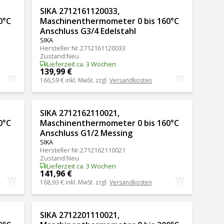
SIKA 2712161120033,
0°C
Maschinenthermometer 0 bis 160°C
Anschluss G3/4 Edelstahl
SIKA
Hersteller Nr.
2712161120033
Zustand
:
Neu
Lieferzeit ca. 3 Wochen
139,99 €
166,59 €
inkl. MwSt. zzgl.
Versandkosten
SIKA 2712162110021,
0°C
Maschinenthermometer 0 bis 160°C
Anschluss G1/2 Messing
SIKA
Hersteller Nr.
2712162110021
Zustand
:
Neu
Lieferzeit ca. 3 Wochen
141,96 €
168,93 €
inkl. MwSt. zzgl.
Versandkosten
SIKA 2712201110021,