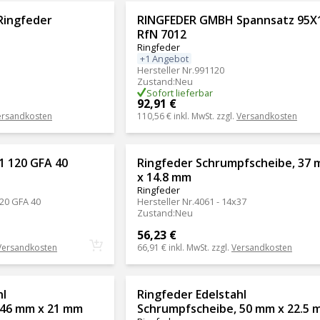
Ringfeder
RINGFEDER GMBH Spannsatz 95X
RfN 7012
Ringfeder
+1 Angebot
Hersteller Nr.
991120
Zustand
:
Neu
Sofort lieferbar
92,91 €
ersandkosten
110,56 €
inkl. MwSt. zzgl.
Versandkosten
1 120 GFA 40
Ringfeder Schrumpfscheibe, 37
x 14.8 mm
Ringfeder
20 GFA 40
Hersteller Nr.
4061 - 14x37
Zustand
:
Neu
56,23 €
Versandkosten
66,91 €
inkl. MwSt. zzgl.
Versandkosten
hl
Ringfeder Edelstahl
 46 mm x 21 mm
Schrumpfscheibe, 50 mm x 22.5 