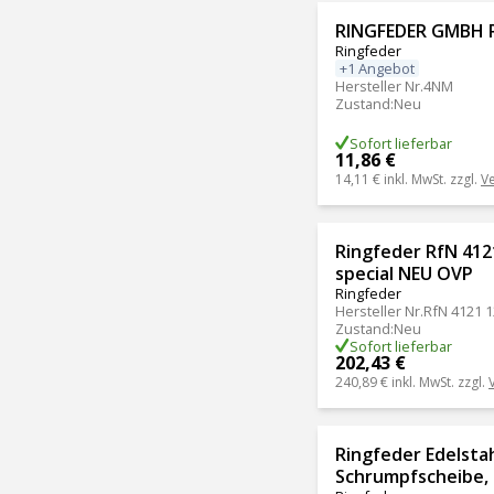
RINGFEDER GMBH 
Ringfeder
+1 Angebot
Hersteller Nr.
4NM
Zustand
:
Neu
Sofort lieferbar
11,86 €
14,11 €
inkl. MwSt. zzgl.
V
Ringfeder RfN 412
special NEU OVP
Ringfeder
Hersteller Nr.
RfN 4121 1
Zustand
:
Neu
Sofort lieferbar
202,43 €
240,89 €
inkl. MwSt. zzgl.
Ringfeder Edelsta
Schrumpfscheibe,