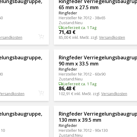
gelungsbaugruppe,
Ringfeder Verriegelungsbaugru
65 mm x 27.5 mm
Ringfeder
60
Hersteller Nr.
7012 - 38x65
Zustand
:
Neu
Lieferzeit ca. 1 Tag
71,43 €
ersandkosten
85,00 €
inkl. MwSt. zzgl.
Versandkosten
gelungsbaugruppe,
Ringfeder Verriegelungsbaugru
90 mm x 33.5 mm
Ringfeder
80
Hersteller Nr.
7012 - 60x90
Zustand
:
Neu
Lieferzeit ca. 1 Tag
86,48 €
Versandkosten
102,91 €
inkl. MwSt. zzgl.
Versandkosten
gelungsbaugruppe,
Ringfeder Verriegelungsbaugru
130 mm x 39.5 mm
Ringfeder
110
Hersteller Nr.
7012 - 90x130
Zustand
:
Neu