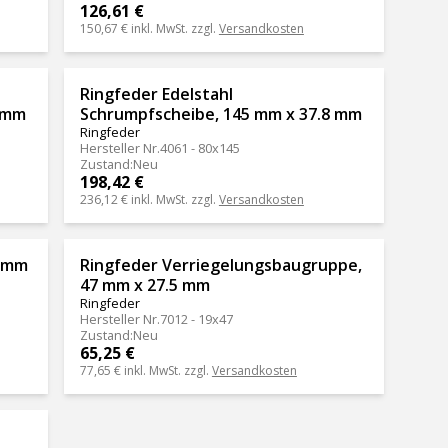
126,61 €
150,67 €
inkl. MwSt. zzgl.
Versandkosten
Ringfeder Edelstahl
8 mm
Schrumpfscheibe, 145 mm x 37.8 mm
Ringfeder
Hersteller Nr.
4061 - 80x145
Zustand
:
Neu
198,42 €
236,12 €
inkl. MwSt. zzgl.
Versandkosten
5 mm
Ringfeder Verriegelungsbaugruppe,
47 mm x 27.5 mm
Ringfeder
Hersteller Nr.
7012 - 19x47
Zustand
:
Neu
65,25 €
77,65 €
inkl. MwSt. zzgl.
Versandkosten