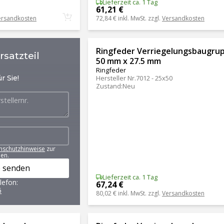
Lieferzeit ca. 1 Tag
61,21 €
ersandkosten
72,84 €
inkl. MwSt. zzgl.
Versandkosten
Ringfeder Verriegelungsbaugru
satzteil
50 mm x 27.5 mm
Ringfeder
r Sie!
Hersteller Nr.
7012 - 25x50
Zustand
:
Neu
nschutzhinweise
zur
en.
 senden
Lieferzeit ca. 1 Tag
lefon:
67,24 €
6
80,02 €
inkl. MwSt. zzgl.
Versandkosten