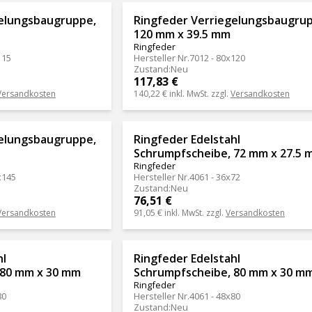
gelungsbaugruppe,
Ringfeder Verriegelungsbaugru
120 mm x 39.5 mm
Ringfeder
115
Hersteller Nr.
7012 - 80x120
Zustand
:
Neu
117,83 €
Versandkosten
140,22 €
inkl. MwSt. zzgl.
Versandkosten
gelungsbaugruppe,
Ringfeder Edelstahl
Schrumpfscheibe, 72 mm x 27.5 
Ringfeder
x145
Hersteller Nr.
4061 - 36x72
Zustand
:
Neu
76,51 €
Versandkosten
91,05 €
inkl. MwSt. zzgl.
Versandkosten
hl
Ringfeder Edelstahl
 80 mm x 30 mm
Schrumpfscheibe, 80 mm x 30 m
Ringfeder
80
Hersteller Nr.
4061 - 48x80
Zustand
:
Neu