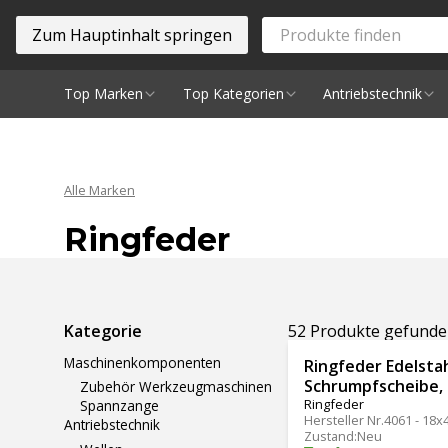
Zum Hauptinhalt springen
Top Marken
Top Kategorien
Antriebstechnik
Spindeln
Alle Marken
Ringfeder
Ergebnisse filtern
Kategorie
52 Produkte gefund
Maschinenkomponenten
Ringfeder Edelsta
Schrumpfscheibe,
Zubehör Werkzeugmaschinen
Ringfeder
Spannzange
Hersteller Nr.
4061 - 18x
Antriebstechnik
Zustand
:
Neu