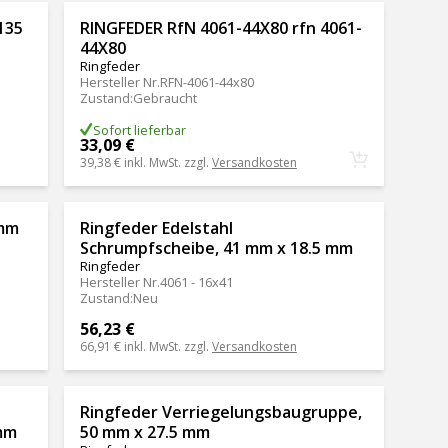
135
RINGFEDER RfN 4061-44X80 rfn 4061-
44X80
Ringfeder
Hersteller Nr.
RFN-4061-44x80
Zustand
:
Gebraucht
Sofort lieferbar
33,09 €
39,38 €
inkl. MwSt. zzgl.
Versandkosten
 mm
Ringfeder Edelstahl
Schrumpfscheibe, 41 mm x 18.5 mm
Ringfeder
Hersteller Nr.
4061 - 16x41
Zustand
:
Neu
56,23 €
66,91 €
inkl. MwSt. zzgl.
Versandkosten
Ringfeder Verriegelungsbaugruppe,
mm
50 mm x 27.5 mm