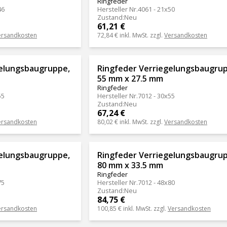
Ringfeder
46
Hersteller Nr.
4061 - 21x50
Zustand
:
Neu
61,21 €
ersandkosten
72,84 €
inkl. MwSt. zzgl.
Versandkosten
gelungsbaugruppe,
Ringfeder Verriegelungsbaugru
55 mm x 27.5 mm
Ringfeder
55
Hersteller Nr.
7012 - 30x55
Zustand
:
Neu
67,24 €
ersandkosten
80,02 €
inkl. MwSt. zzgl.
Versandkosten
gelungsbaugruppe,
Ringfeder Verriegelungsbaugru
80 mm x 33.5 mm
Ringfeder
75
Hersteller Nr.
7012 - 48x80
Zustand
:
Neu
84,75 €
ersandkosten
100,85 €
inkl. MwSt. zzgl.
Versandkosten