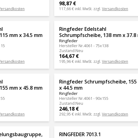
98,87 €
Versandkosten
117,66 €
inkl. MwSt. zzgl.
Versandkosten
hl
Ringfeder Edelstahl
 115 mm x 34.5 mm
Schrumpfscheibe, 138 mm x 37.
Ringfeder
115
Hersteller Nr.
4061 - 75x138
Zustand
:
Neu
164,67 €
Versandkosten
195,96 €
inkl. MwSt. zzgl.
Versandkosten
hl
Ringfeder Schrumpfscheibe, 15
 155 mm x 45.8 mm
x 44.5 mm
Ringfeder
155
Hersteller Nr.
4061 - 90x155
Zustand
:
Neu
246,18 €
Versandkosten
292,95 €
inkl. MwSt. zzgl.
Versandkosten
gelungsbaugruppe,
RINGFEDER 7013.1