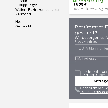
Wellen
Lieferzeit ca. 1 Tag
56,23 €
Kupplungen
66,91 €
inkl. MwSt. zzgl.
V
Weitere Elektrokomponenten
Zustand
Neu
Gebraucht
Bestimmtes Er
gesucht?
Wir besorgen es fü
Produktanfrage
E-Mail-Adresse
Ich habe die
Date
Kenntnis genomm
Anfrage
Oder direkt per Te
+49 89 26209383