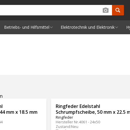
Betriebs- und Hilfsmittel
Elektrotechnik und Elektronik
H
en
hl
Ringfeder Edelstahl
 44 mm x 18.5 mm
Schrumpfscheibe, 50 mm x 22.5 
Ringfeder
44
Hersteller Nr.
4061 - 24x50
Zustand
:
Neu