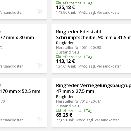
Lieferzeit ca. 1 Tag
125,18 €
Versandkosten
148,96 €
inkl. MwSt. zzgl.
Versandkosten
hl
Ringfeder Edelstahl
 72 mm x 30 mm
Schrumpfscheibe, 90 mm x 31.5 
Ringfeder
72
Hersteller Nr.
4061 - 50x90
Zustand
:
Neu
Lieferzeit ca. 1 Tag
113,12 €
Versandkosten
134,61 €
inkl. MwSt. zzgl.
Versandkosten
hl
Ringfeder Verriegelungsbaugru
 170 mm x 52.5 mm
47 mm x 27.5 mm
Ringfeder
170
Hersteller Nr.
7012 - 20x47
Zustand
:
Neu
Lieferzeit ca. 1 Tag
65,25 €
Versandkosten
77,65 €
inkl. MwSt. zzgl.
Versandkosten