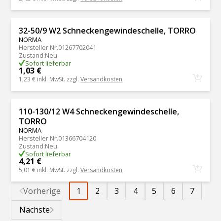
32-50/9 W2 Schneckengewindeschelle, TORRO
NORMA
Hersteller Nr.
01267702041
Zustand
:
Neu
Sofort lieferbar
1,03 €
1,23 €
inkl. MwSt. zzgl.
Versandkosten
110-130/12 W4 Schneckengewindeschelle,
TORRO
NORMA
Hersteller Nr.
01366704120
Zustand
:
Neu
Sofort lieferbar
4,21 €
5,01 €
inkl. MwSt. zzgl.
Versandkosten
Vorherige
1
2
3
4
5
6
7
Nächste