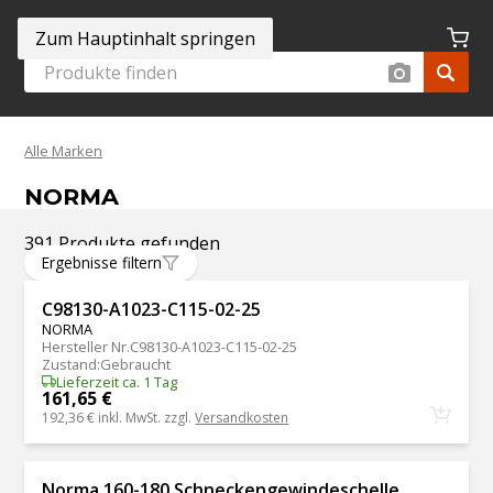
Zum Hauptinhalt springen
Alle Marken
NORMA
391 Produkte gefunden
Ergebnisse filtern
C98130-A1023-C115-02-25
NORMA
Hersteller Nr.
C98130-A1023-C115-02-25
Zustand
:
Gebraucht
Lieferzeit ca. 1 Tag
161,65 €
192,36 €
inkl. MwSt. zzgl.
Versandkosten
Norma 160-180 Schneckengewindeschelle