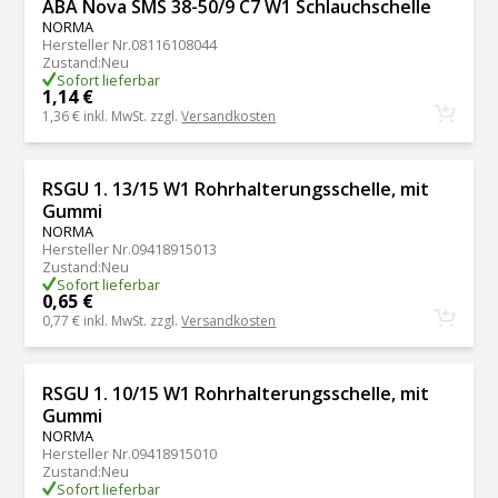
ABA Nova SMS 38-50/9 C7 W1 Schlauchschelle
NORMA
Hersteller Nr.
08116108044
Zustand
:
Neu
Sofort lieferbar
1,14 €
1,36 €
inkl. MwSt. zzgl.
Versandkosten
RSGU 1. 13/15 W1 Rohrhalterungsschelle, mit
Gummi
NORMA
Hersteller Nr.
09418915013
Zustand
:
Neu
Sofort lieferbar
0,65 €
0,77 €
inkl. MwSt. zzgl.
Versandkosten
RSGU 1. 10/15 W1 Rohrhalterungsschelle, mit
Gummi
NORMA
Hersteller Nr.
09418915010
Zustand
:
Neu
Sofort lieferbar