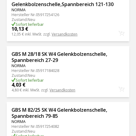
Gelenkbolzenschelle,Spannbereich 121-130
NORMA
Hersteller Nr.
05917254126
Zustand
:
Neu
Sofort lieferbar
10,13 €
12,05 €
inkl. MwSt. zzgl.
Versandkosten
GBS M 28/18 SK W4 Gelenkbolzenschelle,
Spannbereich 27-29
NORMA
Hersteller Nr.
05917184028
Zustand
:
Neu
Sofort lieferbar
4,03 €
4,80 €
inkl. MwSt. zzgl.
Versandkosten
GBS M 82/25 SK W4 Gelenkbolzenschelle,
Spannbereich 79-85
NORMA
Hersteller Nr.
05917254082
Zustand
:
Neu
Sofort lieferbar