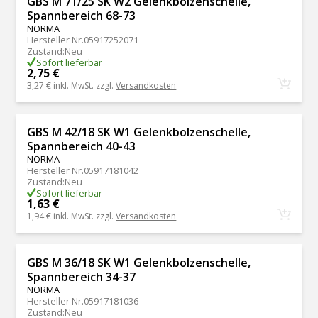
GBS M 71/25 SK W2 Gelenkbolzenschelle,
Spannbereich 68-73
NORMA
Hersteller Nr.
05917252071
Zustand
:
Neu
Sofort lieferbar
2,75 €
3,27 €
inkl. MwSt. zzgl.
Versandkosten
GBS M 42/18 SK W1 Gelenkbolzenschelle,
Spannbereich 40-43
NORMA
Hersteller Nr.
05917181042
Zustand
:
Neu
Sofort lieferbar
1,63 €
1,94 €
inkl. MwSt. zzgl.
Versandkosten
GBS M 36/18 SK W1 Gelenkbolzenschelle,
Spannbereich 34-37
NORMA
Hersteller Nr.
05917181036
Zustand
:
Neu