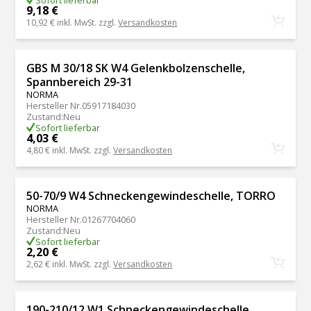
9,18 €
10,92 €
inkl. MwSt. zzgl.
Versandkosten
GBS M 30/18 SK W4 Gelenkbolzenschelle,
Spannbereich 29-31
NORMA
Hersteller Nr.
05917184030
Zustand
:
Neu
Sofort lieferbar
4,03 €
4,80 €
inkl. MwSt. zzgl.
Versandkosten
50-70/9 W4 Schneckengewindeschelle, TORRO
NORMA
Hersteller Nr.
01267704060
Zustand
:
Neu
Sofort lieferbar
2,20 €
2,62 €
inkl. MwSt. zzgl.
Versandkosten
190-210/12 W1 Schneckengewindeschelle,