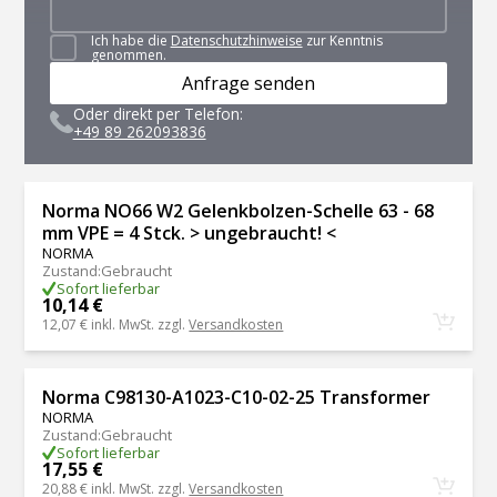
Ich habe die
Datenschutzhinweise
zur Kenntnis
genommen.
Anfrage senden
Oder direkt per Telefon:
+49 89 262093836
Norma NO66 W2 Gelenkbolzen-Schelle 63 - 68
mm VPE = 4 Stck. > ungebraucht! <
NORMA
Zustand
:
Gebraucht
Sofort lieferbar
10,14 €
12,07 €
inkl. MwSt. zzgl.
Versandkosten
Norma C98130-A1023-C10-02-25 Transformer
NORMA
Zustand
:
Gebraucht
Sofort lieferbar
17,55 €
20,88 €
inkl. MwSt. zzgl.
Versandkosten