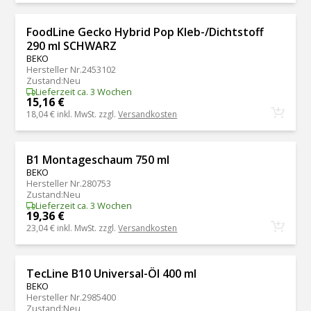
FoodLine Gecko Hybrid Pop Kleb-/Dichtstoff
290 ml SCHWARZ
BEKO
Hersteller Nr.
2453102
Zustand
:
Neu
Lieferzeit ca. 3 Wochen
15,16 €
18,04 €
inkl. MwSt. zzgl.
Versandkosten
B1 Montageschaum 750 ml
BEKO
Hersteller Nr.
280753
Zustand
:
Neu
Lieferzeit ca. 3 Wochen
19,36 €
23,04 €
inkl. MwSt. zzgl.
Versandkosten
TecLine B10 Universal-Öl 400 ml
BEKO
Hersteller Nr.
2985400
Zustand
:
Neu