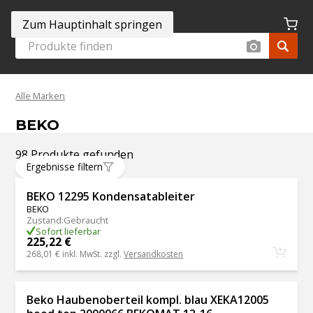
Zum Hauptinhalt springen
Alle Marken
BEKO
98 Produkte gefunden
Ergebnisse filtern
BEKO 12295 Kondensatableiter
BEKO
Zustand
:
Gebraucht
Sofort lieferbar
225,22 €
268,01 €
inkl. MwSt. zzgl.
Versandkosten
Beko Haubenoberteil kompl. blau XEKA12005