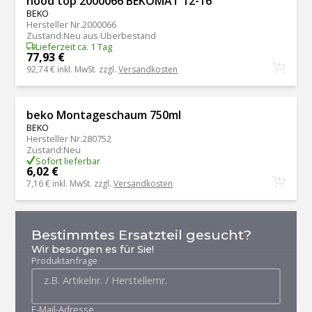
hood top 2000066 BEKOMAT 12-16
BEKO
Hersteller Nr.
2000066
Zustand
:
Neu aus Überbestand
Lieferzeit ca. 1 Tag
77,93 €
92,74 €
inkl. MwSt. zzgl.
Versandkosten
beko Montageschaum 750ml
BEKO
Hersteller Nr.
280752
Zustand
:
Neu
Sofort lieferbar
6,02 €
7,16 €
inkl. MwSt. zzgl.
Versandkosten
Bestimmtes Ersatzteil gesucht?
Wir besorgen es für Sie!
Produktanfrage
E-Mail-Adresse