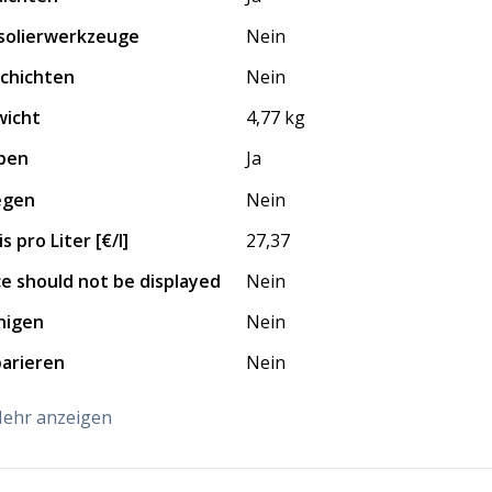
solierwerkzeuge
Nein
chichten
Nein
icht
4,77 kg
ben
Ja
egen
Nein
s pro Liter [€/l]
27,37
ce should not be displayed
Nein
nigen
Nein
arieren
Nein
ehr anzeigen