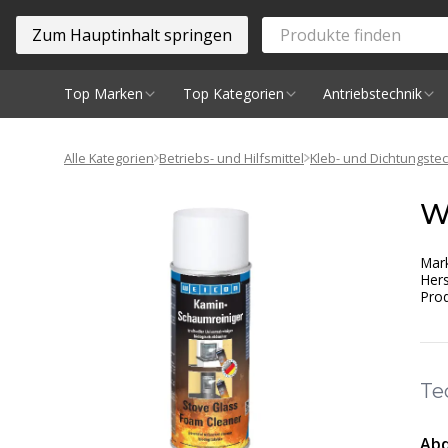
Zum Hauptinhalt springen
Top Marken
Top Kategorien
Antriebstechnik
Spindeln
Alle Kategorien
Betriebs- und Hilfsmittel
Kleb- und Dichtungste
W
Mar
Hers
Prod
Te
Abd