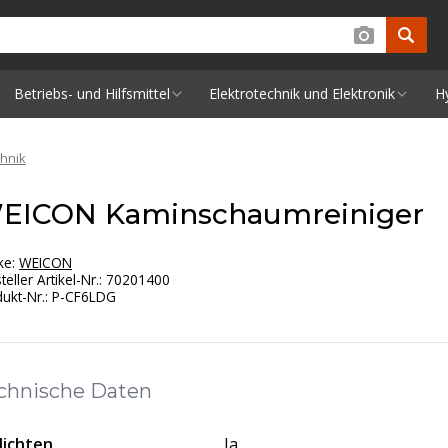
Betriebs- und Hilfsmittel
Elektrotechnik und Elektronik
H
chnik
EICON Kaminschaumreiniger
ke:
WEICON
teller Artikel-Nr.
:
70201400
ukt-Nr.
:
P-CF6LDG
chnische Daten
ichten
Ja