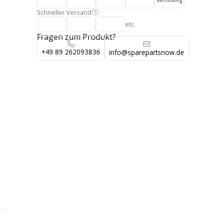
Rechnung
Schneller Versand
etc.
Fragen zum Produkt?
+49 89 262093836
info@sparepartsnow.de