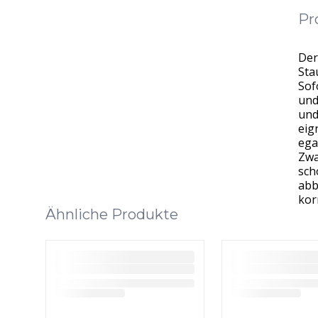
Pr
Der
Sta
Sof
und
und
eig
ega
Zwa
sch
abb
kor
Ähnliche Produkte