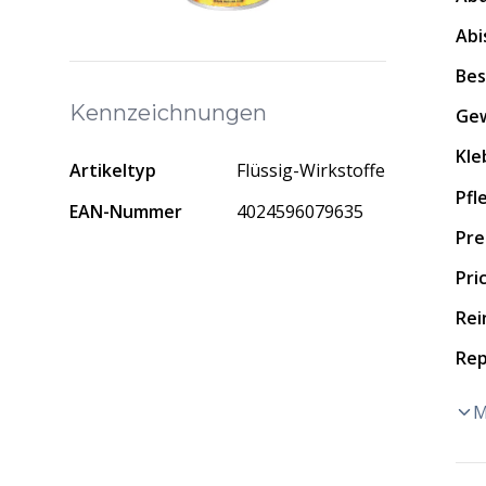
Abi
Bes
Kennzeichnungen
Gew
Kle
Artikeltyp
Flüssig-Wirkstoffe
Pfl
EAN-Nummer
4024596079635
Prei
Pri
Rei
Rep
M