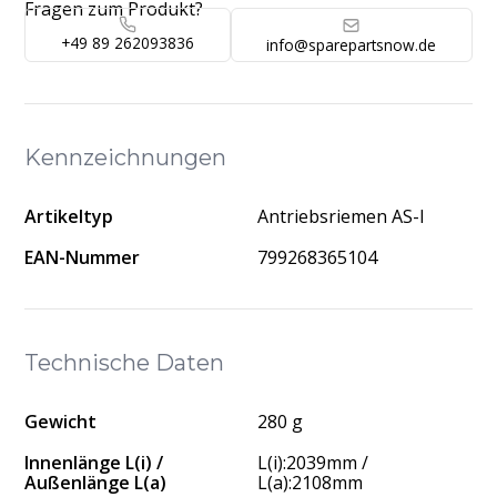
Fragen zum Produkt?
+49 89 262093836
info@sparepartsnow.de
Kennzeichnungen
Artikeltyp
Antriebsriemen AS-I
EAN-Nummer
799268365104
Technische Daten
Gewicht
280 g
Innenlänge L(i) /
L(i):2039mm /
Außenlänge L(a)
L(a):2108mm