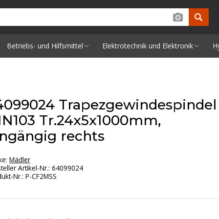
Betriebs- und Hilfsmittel
Elektrotechnik und Elektronik
H
4099024 Trapezgewindespindel
IN103 Tr.24x5x1000mm,
ingängig rechts
ke:
Mädler
teller Artikel-Nr.
:
64099024
ukt-Nr.
:
P-CF2MSS