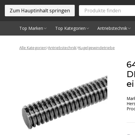
Zum Hauptinhalt springen
Top Marken
Top Kategorien
Antriebstechnik
Spindeln
Alle Kategorien
Antriebstechnik
Kugelgewindetriebe
6
D
e
Mar
Hers
Prod