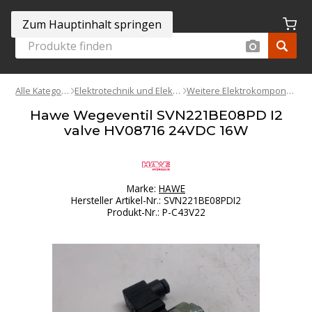
Zum Hauptinhalt springen
Alle Kategorien
Elektrotechnik und Elektronik
Weitere Elektrokomponenten
Hawe Wegeventil SVN221BE08PD I2
valve HV08716 24VDC 16W
Marke:
HAWE
Hersteller Artikel-Nr.
:
SVN221BE08PDI2
Produkt-Nr.
:
P-C43V22