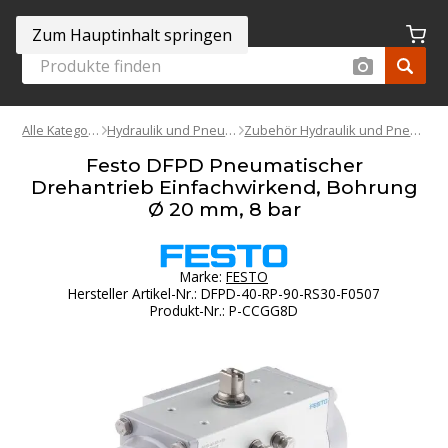
Zum Hauptinhalt springen
Alle Kategorien
Hydraulik und Pneumatik
Zubehör Hydraulik und Pneumatik
Festo DFPD Pneumatischer
Drehantrieb Einfachwirkend, Bohrung
Ø 20 mm, 8 bar
Marke:
FESTO
Hersteller Artikel-Nr.
:
DFPD-40-RP-90-RS30-F0507
Produkt-Nr.
:
P-CCGG8D