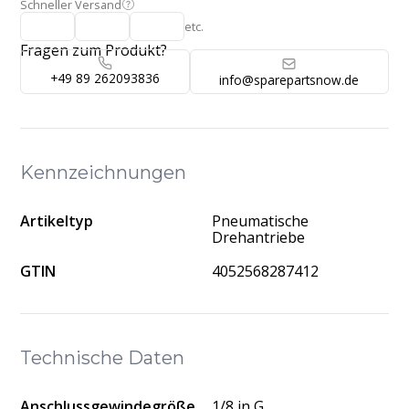
Schneller Versand
etc.
Fragen zum Produkt?
+49 89 262093836
info@sparepartsnow.de
Kennzeichnungen
Artikeltyp
Pneumatische
Drehantriebe
GTIN
4052568287412
Technische Daten
Anschlussgewindegröße
1/8 in G