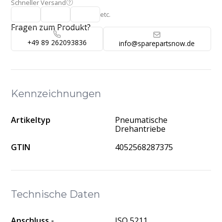
Schneller Versand
etc.
Fragen zum Produkt?
+49 89 262093836
info@sparepartsnow.de
Kennzeichnungen
Artikeltyp
Pneumatische
Drehantriebe
GTIN
4052568287375
Technische Daten
Anschluss -
ISO 5211