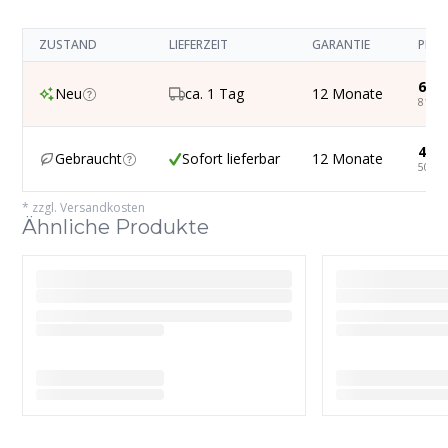
ZUSTAND
LIEFERZEIT
GARANTIE
PREI
68,1
Neu
ca. 1 Tag
12 Monate
81,10
42,5
Gebraucht
Sofort lieferbar
12 Monate
50,58
*
zzgl. Versandkosten
Ähnliche Produkte