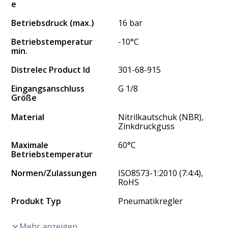
e
Betriebsdruck (max.)
16 bar
Betriebstemperatur
-10°C
min.
Distrelec Product Id
301-68-915
Eingangsanschluss
G 1/8
Größe
Material
Nitrilkautschuk (NBR),
Zinkdruckguss
Maximale
60°C
Betriebstemperatur
Normen/Zulassungen
ISO8573-1:2010 (7:4:4),
RoHS
Produkt Typ
Pneumatikregler
Mehr anzeigen