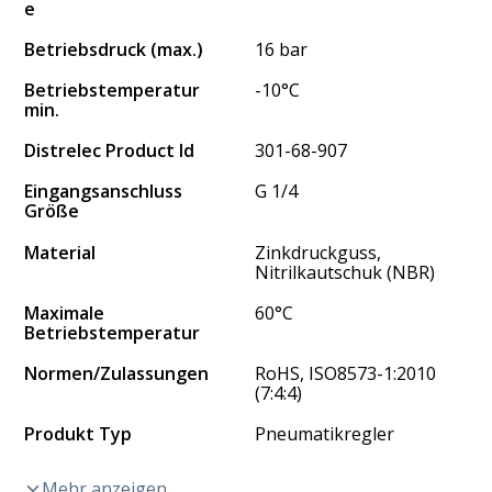
e
Betriebsdruck (max.)
16 bar
Betriebstemperatur
-10°C
min.
Distrelec Product Id
301-68-907
Eingangsanschluss
G 1/4
Größe
Material
Zinkdruckguss,
Nitrilkautschuk (NBR)
Maximale
60°C
Betriebstemperatur
Normen/Zulassungen
RoHS, ISO8573-1:2010
(7:4:4)
Produkt Typ
Pneumatikregler
Mehr anzeigen