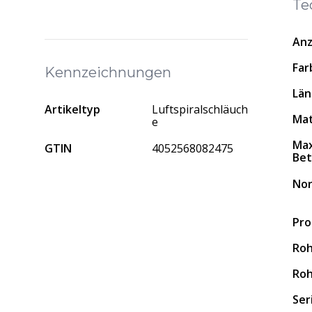
Te
Anz
Far
Kennzeichnungen
Lä
Artikeltyp
Luftspiralschläuch
Mat
e
Max
GTIN
4052568082475
Bet
No
Pro
Ro
Roh
Ser