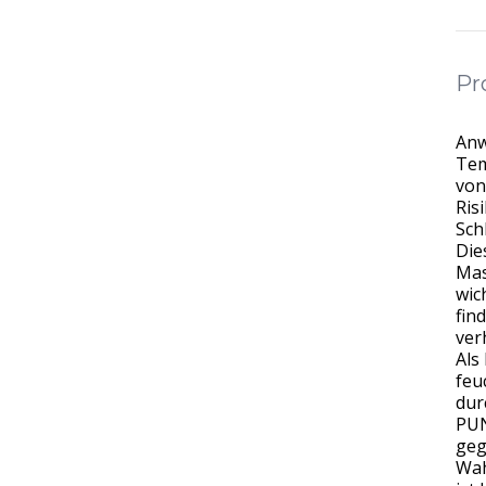
Pr
Anw
Tem
von
Ris
Sch
Die
Mas
wic
fin
ver
Als
feu
dur
PUN
geg
Wah