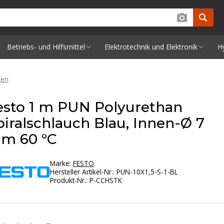
Betriebs- und Hilfsmittel
Elektrotechnik und Elektronik
H
ten
esto 1 m PUN Polyurethan
piralschlauch Blau, Innen-Ø 7
m 60 °C
Marke:
FESTO
Hersteller Artikel-Nr.
:
PUN-10X1,5-S-1-BL
Produkt-Nr.
:
P-CCHSTK