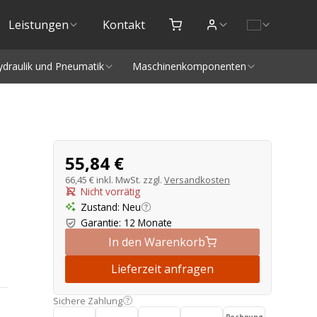
Leistungen
Kontakt
ydraulik und Pneumatik
Maschinenkomponenten
Produktangebot
55,84 €
66,45 €
inkl. MwSt. zzgl.
Versandkosten
Nicht vorrätig
Zustand
:
Neu
Garantie
:
12 Monate
In den Warenkorb
Lieferzeit anfragen
Sichere Zahlung