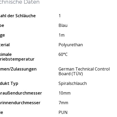
chnische Daten
ahl der Schläuche
1
be
Blau
nge
1m
erial
Polyurethan
imale
60°C
riebstemperatur
rmen/Zulassungen
German Technical Control
Board (TÜV)
dukt Typ
Spiralschlauch
hraußendurchmesser
10mm
rinnendurchmesser
7mm
ie
PUN