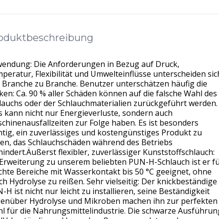
oduktbeschreibung
endung: Die Anforderungen in Bezug auf Druck,
peratur, Flexibilität und Umwelteinflüsse unterscheiden sic
 Branche zu Branche. Benutzer unterschätzen häufig die
iken: Ca. 90 % aller Schäden können auf die falsche Wahl des
lauchs oder der Schlauchmaterialien zurückgeführt werden.
s kann nicht nur Energieverluste, sondern auch
chinenausfallzeiten zur Folge haben. Es ist besonders
htig, ein zuverlässiges und kostengünstiges Produkt zu
den, das Schlauchschäden während des Betriebs
hindert.Äußerst flexibler, zuverlässiger Kunststoffschlauch:
 Erweiterung zu unserem beliebten PUN-H-Schlauch ist er f
chte Bereiche mit Wasserkontakt bis 50 °C geeignet, ohne
ch Hydrolyse zu reißen. Sehr vielseitig: Der knickbeständige
-H ist nicht nur leicht zu installieren, seine Beständigkeit
enüber Hydrolyse und Mikroben machen ihn zur perfekten
l für die Nahrungsmittelindustrie. Die schwarze Ausführun