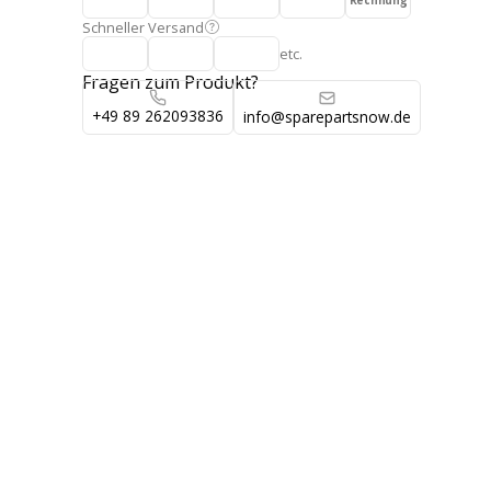
Rechnung
Schneller Versand
etc.
Fragen zum Produkt?
+49 89 262093836
info@sparepartsnow.de