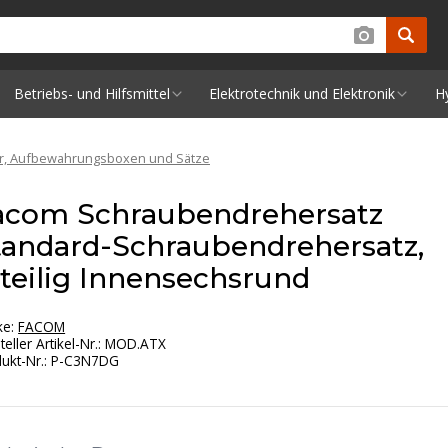
Betriebs- und Hilfsmittel
Elektrotechnik und Elektronik
H
er, Aufbewahrungsboxen und Sätze
acom Schraubendrehersatz
tandard-Schraubendrehersatz,
-teilig Innensechsrund
ke:
FACOM
teller Artikel-Nr.
:
MOD.ATX
ukt-Nr.
:
P-C3N7DG