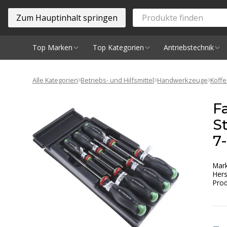
Zum Hauptinhalt springen
Top Marken
Top Kategorien
Antriebstechnik
Spindeln
Alle Kategorien
Betriebs- und Hilfsmittel
Handwerkzeuge
Koff
F
S
7
Mar
Hers
Prod