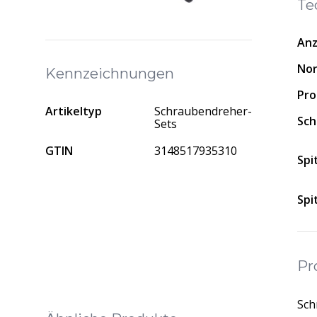
Te
Anz
No
Kennzeichnungen
Pro
Artikeltyp
Schraubendreher-
Sch
Sets
GTIN
3148517935310
Spi
Spi
Pr
Sch