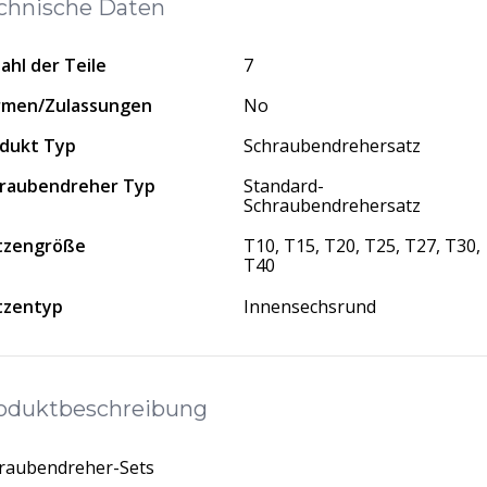
chnische Daten
ahl der Teile
7
rmen/Zulassungen
No
dukt Typ
Schraubendrehersatz
raubendreher Typ
Standard-
Schraubendrehersatz
tzengröße
T10, T15, T20, T25, T27, T30,
T40
tzentyp
Innensechsrund
oduktbeschreibung
raubendreher-Sets