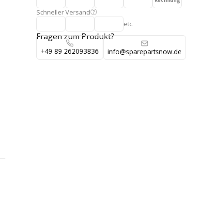
Rechnung
Schneller Versand
etc.
Fragen zum Produkt?
+49 89 262093836
info@sparepartsnow.de