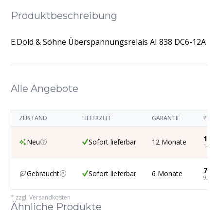
Produktbeschreibung
E.Dold & Söhne Überspannungsrelais AI 838 DC6-12A
Alle Angebote
ZUSTAND
LIEFERZEIT
GARANTIE
PREI
118,
Neu
Sofort lieferbar
12 Monate
140,8
78,0
Gebraucht
Sofort lieferbar
6 Monate
92,93
*
zzgl. Versandkosten
Ähnliche Produkte