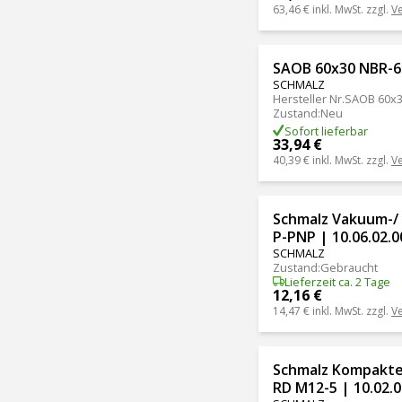
63,46 €
inkl. MwSt. zzgl.
V
SAOB 60x30 NBR-6
SCHMALZ
Hersteller Nr.
SAOB 60x3
Zustand
:
Neu
Sofort lieferbar
33,94 €
40,39 €
inkl. MwSt. zzgl.
V
Schmalz Vakuum-/ 
P-PNP | 10.06.02.
SCHMALZ
Zustand
:
Gebraucht
Lieferzeit ca. 2 Tage
12,16 €
14,47 €
inkl. MwSt. zzgl.
V
Schmalz Kompakte
RD M12-5 | 10.02.0