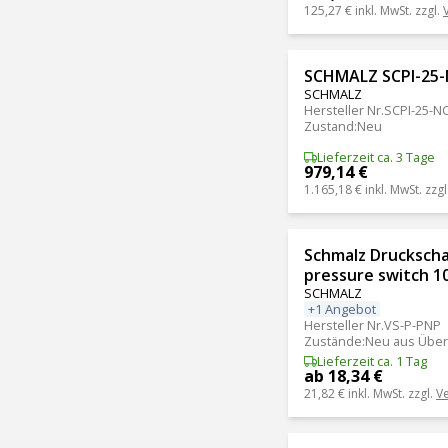
125,27 €
inkl. MwSt. zzgl.
SCHMALZ SCPI-25-
SCHMALZ
Hersteller Nr.
SCPI-25-N
Zustand
:
Neu
Lieferzeit ca. 3 Tage
979,14 €
1.165,18 €
inkl. MwSt. zzgl
Schmalz Druckscha
pressure switch 10
SCHMALZ
+1 Angebot
Hersteller Nr.
VS-P-PNP
Zustände
:
Neu aus Über
Lieferzeit ca. 1 Tag
ab 18,34 €
21,82 €
inkl. MwSt. zzgl.
V