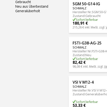
Gebraucht
SGM 50-G14-IG
Neu aus Überbestand
SCHMALZ
Generalüberholt
Hersteller Nr.
SGM 50-G1
Zustand
:
Gebraucht
Sofort lieferbar
180,91 €
215,28 €
inkl. MwSt. zzgl.
FSTI-G38-AG-25
SCHMALZ
Hersteller Nr.
FSTI-G38-
Zustand
:
Neu
Sofort lieferbar
82,42 €
98,08 €
inkl. MwSt. zzgl.
V
VSI V M12-4
SCHMALZ
Hersteller Nr.
VSI V M12-
Zustand
:
Generalüberho
Sofort lieferbar
53,33 €