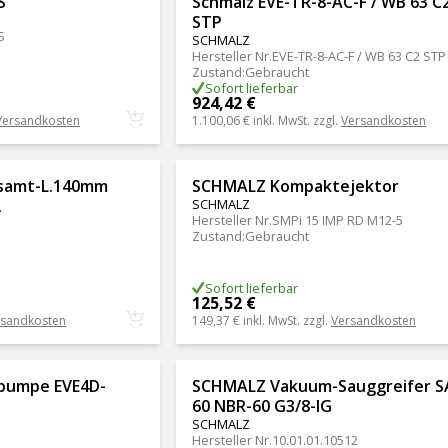
S
Schmalz EVE-TR-8-AC-F / WB 63 C
STP
S
SCHMALZ
Hersteller Nr.
EVE-TR-8-AC-F / WB 63 C2 STP
Zustand
:
Gebraucht
Sofort lieferbar
924,42 €
Versandkosten
1.100,06 €
inkl. MwSt. zzgl.
Versandkosten
samt-L.140mm
SCHMALZ Kompaktejektor
.
SCHMALZ
Hersteller Nr.
SMPi 15 IMP RD M12-5
Zustand
:
Gebraucht
Sofort lieferbar
125,52 €
rsandkosten
149,37 €
inkl. MwSt. zzgl.
Versandkosten
pumpe EVE4D-
SCHMALZ Vakuum-Sauggreifer S
60 NBR-60 G3/8-IG
SCHMALZ
Hersteller Nr.
10.01.01.10512