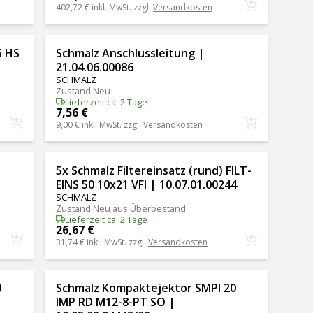
402,72 €
inkl. MwSt. zzgl.
Versandkosten
5 HS
Schmalz Anschlussleitung |
21.04.06.00086
SCHMALZ
Zustand
:
Neu
Lieferzeit ca. 2 Tage
7,56 €
9,00 €
inkl. MwSt. zzgl.
Versandkosten
|
5x Schmalz Filtereinsatz (rund) FILT-
EINS 50 10x21 VFI | 10.07.01.00244
SCHMALZ
Zustand
:
Neu aus Überbestand
Lieferzeit ca. 2 Tage
26,67 €
31,74 €
inkl. MwSt. zzgl.
Versandkosten
0
Schmalz Kompaktejektor SMPI 20
IMP RD M12-8-PT SO |