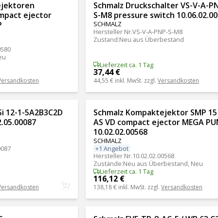
jektoren
Schmalz Druckschalter VS-V-A-P
pact ejector
S-M8 pressure switch 10.06.02.0
P
SCHMALZ
Hersteller Nr.
VS-V-A-PNP-S-M8
Zustand
:
Neu aus Überbestand
0580
eu
Lieferzeit ca. 1 Tag
37,44 €
Versandkosten
44,55 €
inkl. MwSt. zzgl.
Versandkosten
Si 12-1-5A2B3C2D
Schmalz Kompaktejektor SMP 15
2.05.00087
AS VD compact ejector MEGA P
10.02.02.00568
SCHMALZ
+1 Angebot
0087
Hersteller Nr.
10.02.02.00568
Zustände
:
Neu aus Überbestand, Neu
Lieferzeit ca. 1 Tag
116,12 €
Versandkosten
138,18 €
inkl. MwSt. zzgl.
Versandkosten