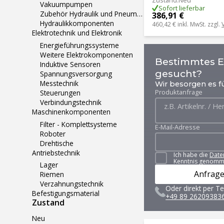
Zustand
:
Neu
Vakuumpumpen
Sofort lieferbar
Zubehör Hydraulik und Pneumatik
386,91 €
Hydraulikkomponenten
460,42 €
inkl. MwSt. zzgl.
Elektrotechnik und Elektronik
Energieführungssysteme
Weitere Elektrokomponenten
Bestimmtes Er
Induktive Sensoren
gesucht?
Spannungsversorgung
Messtechnik
Wir besorgen es fü
Produktanfrage
Steuerungen
Verbindungstechnik
Maschinenkomponenten
Filter - Komplettsysteme
E-Mail-Adresse
Roboter
Drehtische
Antriebstechnik
Ich habe die
Date
Kenntnis genomm
Lager
Anfrage
Riemen
Verzahnungstechnik
Oder direkt per Te
Befestigungsmaterial
+49 89 26209383
Zustand
Neu