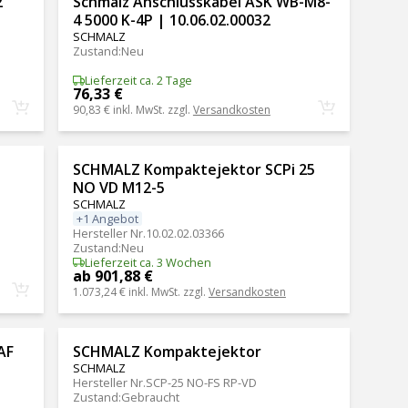
2
Schmalz Anschlusskabel ASK WB-M8-
4 5000 K-4P | 10.06.02.00032
SCHMALZ
Zustand
:
Neu
Lieferzeit ca. 2 Tage
76,33 €
90,83 €
inkl. MwSt. zzgl.
Versandkosten
SCHMALZ Kompaktejektor SCPi 25
NO VD M12-5
SCHMALZ
+1 Angebot
Hersteller Nr.
10.02.02.03366
Zustand
:
Neu
Lieferzeit ca. 3 Wochen
ab 901,88 €
1.073,24 €
inkl. MwSt. zzgl.
Versandkosten
AF
SCHMALZ Kompaktejektor
SCHMALZ
Hersteller Nr.
SCP-25 NO-FS RP-VD
Zustand
:
Gebraucht