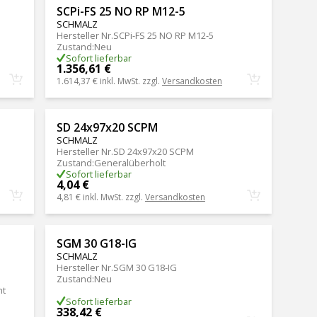
SCPi-FS 25 NO RP M12-5
SCHMALZ
Hersteller Nr.
SCPi-FS 25 NO RP M12-5
Zustand
:
Neu
Sofort lieferbar
1.356,61 €
1.614,37 €
inkl. MwSt. zzgl.
Versandkosten
SD 24x97x20 SCPM
SCHMALZ
Hersteller Nr.
SD 24x97x20 SCPM
Zustand
:
Generalüberholt
Sofort lieferbar
4,04 €
4,81 €
inkl. MwSt. zzgl.
Versandkosten
SGM 30 G18-IG
SCHMALZ
Hersteller Nr.
SGM 30 G18-IG
Zustand
:
Neu
ht
Sofort lieferbar
338,42 €