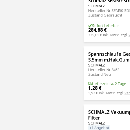
Schmalz SEM50-SD
SCHMALZ
Hersteller Nr.
SEM50-SD
Zustand
:
Gebraucht
Sofort lieferbar
284,88 €
339,01 €
inkl. MwSt. zzgl.
Spannschlaufe Ge
S.5mm m.Hak.Gum
SCHMALZ
Hersteller Nr.
8453
Zustand
:
Neu
Lieferzeit ca. 2 Tage
1,28 €
1,52 €
inkl. MwSt. zzgl.
Ve
SCHMALZ Vakuum
Filter
SCHMALZ
+1 Angebot