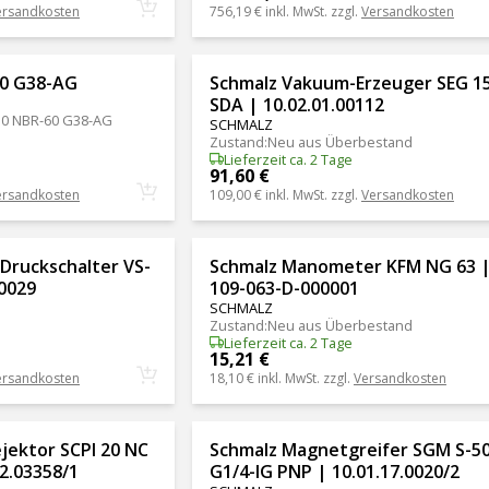
ersandkosten
756,19 €
inkl. MwSt. zzgl.
Versandkosten
0 G38-AG
Schmalz Vakuum-Erzeuger SEG 1
SDA | 10.02.01.00112
0 NBR-60 G38-AG
SCHMALZ
Zustand
:
Neu aus Überbestand
Lieferzeit ca. 2 Tage
91,60 €
ersandkosten
109,00 €
inkl. MwSt. zzgl.
Versandkosten
Druckschalter VS-
Schmalz Manometer KFM NG 63 
00029
109-063-D-000001
SCHMALZ
Zustand
:
Neu aus Überbestand
Lieferzeit ca. 2 Tage
15,21 €
ersandkosten
18,10 €
inkl. MwSt. zzgl.
Versandkosten
jektor SCPI 20 NC
Schmalz Magnetgreifer SGM S-5
2.03358/1
G1/4-IG PNP | 10.01.17.0020/2