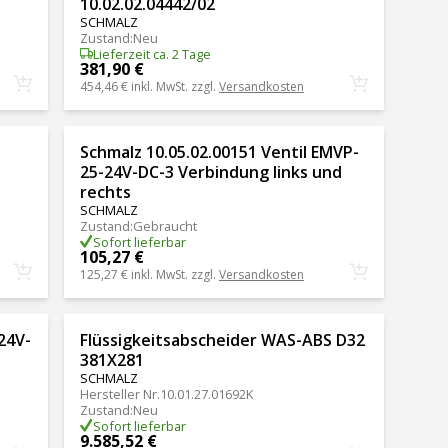
10.02.02.04442/02
SCHMALZ
Zustand
:
Neu
Lieferzeit ca. 2 Tage
381,90 €
454,46 €
inkl. MwSt. zzgl.
Versandkosten
Schmalz 10.05.02.00151 Ventil EMVP-
25-24V-DC-3 Verbindung links und
rechts
SCHMALZ
Zustand
:
Gebraucht
Sofort lieferbar
105,27 €
125,27 €
inkl. MwSt. zzgl.
Versandkosten
24V-
Flüssigkeitsabscheider WAS-ABS D32
381X281
SCHMALZ
Hersteller Nr.
10.01.27.01692K
Zustand
:
Neu
Sofort lieferbar
9.585,52 €