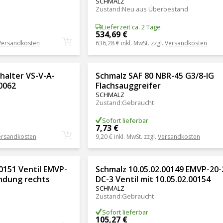
SCHMALZ
Zustand
:
Neu aus Überbestand
Lieferzeit ca. 2 Tage
534,69 €
Versandkosten
636,28 €
inkl. MwSt. zzgl.
Versandkosten
alter VS-V-A-
Schmalz SAF 80 NBR-45 G3/8-IG
0062
Flachsauggreifer
SCHMALZ
Zustand
:
Gebraucht
Sofort lieferbar
7,73 €
ersandkosten
9,20 €
inkl. MwSt. zzgl.
Versandkosten
0151 Ventil EMVP-
Schmalz 10.05.02.00149 EMVP-20-
ndung rechts
DC-3 Ventil mit 10.05.02.00154
SCHMALZ
Zustand
:
Gebraucht
Sofort lieferbar
105,27 €