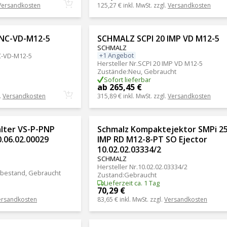
Versandkosten
125,27 €
inkl. MwSt. zzgl.
Versandkosten
NC-VD-M12-5
SCHMALZ SCPI 20 IMP VD M12-5
SCHMALZ
+1 Angebot
C-VD-M12-5
Hersteller Nr.
SCPI 20 IMP VD M12-5
Zustände
:
Neu, Gebraucht
Sofort lieferbar
ab 265,45 €
.
Versandkosten
315,89 €
inkl. MwSt. zzgl.
Versandkosten
lter VS-P-PNP
Schmalz Kompaktejektor SMPi 2
.06.02.00029
IMP RD M12-8-PT SO Ejector
10.02.02.03334/2
SCHMALZ
Hersteller Nr.
10.02.02.03334/2
bestand, Gebraucht
Zustand
:
Gebraucht
Lieferzeit ca. 1 Tag
70,29 €
ersandkosten
83,65 €
inkl. MwSt. zzgl.
Versandkosten