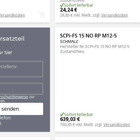
Zustand
:
Neu
Sofort lieferbar
24,24 €
Versandkosten
28,85 €
inkl. MwSt. zzgl.
Versandkosten
SCPi-FS 15 NO RP M12-5
satzteil
SCHMALZ
Hersteller Nr.
SCPi-FS 15 NO RP M12-5
Zustand
:
Neu
r Sie!
nschutzhinweise
zur
en.
 senden
Sofort lieferbar
lefon:
639,03 €
6
760,45 €
inkl. MwSt. zzgl.
Versandkosten