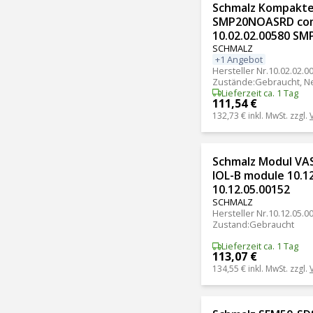
Schmalz Kompakte
SMP20NOASRD com
10.02.02.00580 SM
SCHMALZ
+1 Angebot
Hersteller Nr.
10.02.02.0
Zustände
:
Gebraucht, N
Lieferzeit ca. 1 Tag
111,54 €
132,73 €
inkl. MwSt. zzgl.
Schmalz Modul VA
IOL-B module 10.1
10.12.05.00152
SCHMALZ
Hersteller Nr.
10.12.05.0
Zustand
:
Gebraucht
Lieferzeit ca. 1 Tag
113,07 €
134,55 €
inkl. MwSt. zzgl.