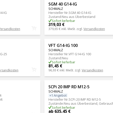
SGM 40 G14-IG
SCHMALZ
4-IG
Hersteller Nr.
SGM 40 G14-IG
Zustand
:
Neu aus Überbestand
Sofort lieferbar
319,03 €
Versandkosten
379,65 €
inkl. MwSt. zzgl.
Versandkosten
VFT G14-IG 100
SCHMALZ
AG-25
Hersteller Nr.
VFT G14-IG 100
Zustand
:
Neu
Sofort lieferbar
81,45 €
ersandkosten
96,93 €
inkl. MwSt. zzgl.
Versandkosten
SCPi 20 IMP RD M12-5
SCHMALZ
+1 Angebot
4
Hersteller Nr.
SCPi 20 IMP RD M12-5
lt
Zustände
:
Neu aus Überbestand, Gebrauc
Sofort lieferbar
ab 635,45 €