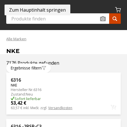
Zum Hauptinhalt springen
Alle Marken
NKE
7176 Produkte gefunden
Ergebnisse filtern
6316
NKE
Hersteller Nr.
6316
Zustand
:
Neu
Sofort lieferbar
53,42 €
63,57 €
inkl. MwSt. zzgl.
Versandkosten
6316 -2RSR-C3