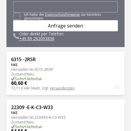
Ich habe die
Datenschutzhinweise
zur Kenntnis
genommen.
Anfrage senden
Oder direkt per Telefon:
+49 89 262093836
6315 -2RSR
NKE
Hersteller Nr.
6315-2RSR
Zustand
:
Neu
Sofort lieferbar
60,60 €
72,11 €
inkl. MwSt. zzgl.
Versandkosten
22309 -E-K-C3-W33
NKE
Hersteller Nr.
22309-E-K-C3-W33
Zustand
:
Neu
Sofort lieferbar