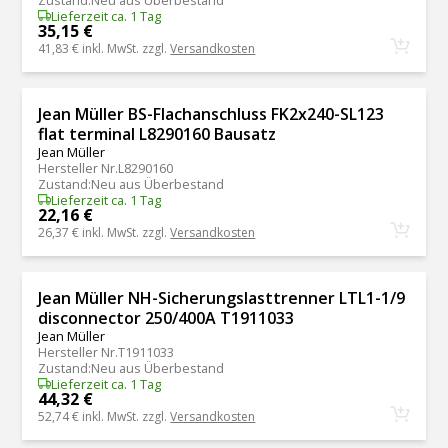
Lieferzeit ca. 1 Tag
35,15 €
41,83 €
inkl. MwSt. zzgl.
Versandkosten
Jean Müller BS-Flachanschluss FK2x240-SL123
flat terminal L8290160 Bausatz
Jean Müller
Hersteller Nr.
L8290160
Zustand
:
Neu aus Überbestand
Lieferzeit ca. 1 Tag
22,16 €
26,37 €
inkl. MwSt. zzgl.
Versandkosten
Jean Müller NH-Sicherungslasttrenner LTL1-1/9
disconnector 250/400A T1911033
Jean Müller
Hersteller Nr.
T1911033
Zustand
:
Neu aus Überbestand
Lieferzeit ca. 1 Tag
44,32 €
52,74 €
inkl. MwSt. zzgl.
Versandkosten