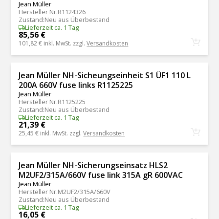
Jean Müller
Hersteller Nr.
R1124326
Zustand
:
Neu aus Überbestand
Lieferzeit ca. 1 Tag
85,56 €
101,82 €
inkl. MwSt. zzgl.
Versandkosten
Jean Müller NH-Sicheungseinheit S1 ÜF1 110 L
200A 660V fuse links R1125225
Jean Müller
Hersteller Nr.
R1125225
Zustand
:
Neu aus Überbestand
Lieferzeit ca. 1 Tag
21,39 €
25,45 €
inkl. MwSt. zzgl.
Versandkosten
Jean Müller NH-Sicherungseinsatz HLS2
M2UF2/315A/660V fuse link 315A gR 600VAC
Jean Müller
Hersteller Nr.
M2UF2/315A/660V
Zustand
:
Neu aus Überbestand
Lieferzeit ca. 1 Tag
16,05 €