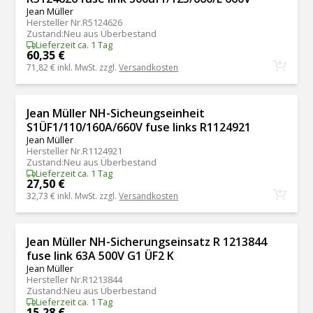
Jean Müller
Hersteller Nr.
R5124626
Zustand
:
Neu aus Überbestand
Lieferzeit ca. 1 Tag
60,35 €
71,82 €
inkl. MwSt. zzgl.
Versandkosten
Jean Müller NH-Sicheungseinheit
S1ÜF1/110/160A/660V fuse links R1124921
Jean Müller
Hersteller Nr.
R1124921
Zustand
:
Neu aus Überbestand
Lieferzeit ca. 1 Tag
27,50 €
32,73 €
inkl. MwSt. zzgl.
Versandkosten
Jean Müller NH-Sicherungseinsatz R 1213844
fuse link 63A 500V G1 ÜF2 K
Jean Müller
Hersteller Nr.
R1213844
Zustand
:
Neu aus Überbestand
Lieferzeit ca. 1 Tag
15,28 €