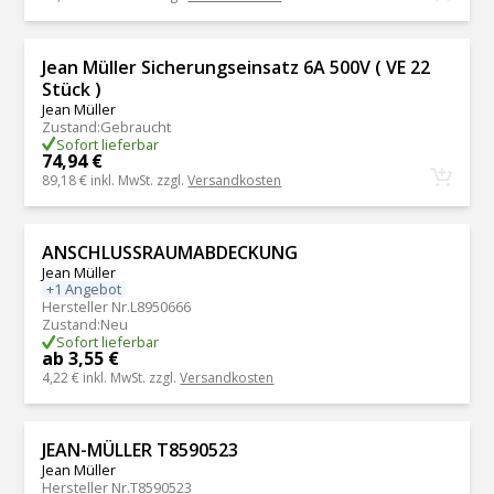
Jean Müller Sicherungseinsatz 6A 500V ( VE 22
Stück )
Jean Müller
Zustand
:
Gebraucht
Sofort lieferbar
74,94 €
89,18 €
inkl. MwSt. zzgl.
Versandkosten
ANSCHLUSSRAUMABDECKUNG
Jean Müller
+1 Angebot
Hersteller Nr.
L8950666
Zustand
:
Neu
Sofort lieferbar
ab 3,55 €
4,22 €
inkl. MwSt. zzgl.
Versandkosten
JEAN-MÜLLER T8590523
Jean Müller
Hersteller Nr.
T8590523