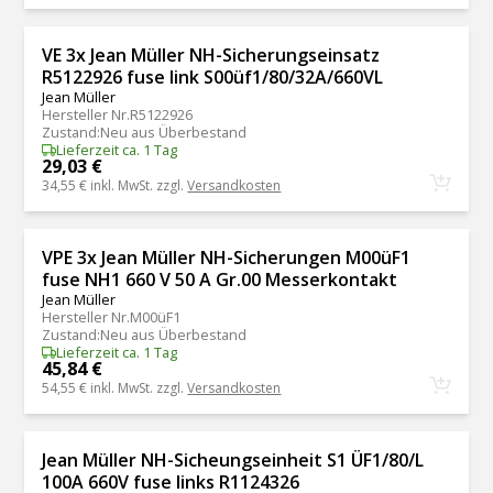
VE 3x Jean Müller NH-Sicherungseinsatz
R5122926 fuse link S00üf1/80/32A/660VL
Jean Müller
Hersteller Nr.
R5122926
Zustand
:
Neu aus Überbestand
Lieferzeit ca. 1 Tag
29,03 €
34,55 €
inkl. MwSt. zzgl.
Versandkosten
VPE 3x Jean Müller NH-Sicherungen M00üF1
fuse NH1 660 V 50 A Gr.00 Messerkontakt
Jean Müller
Hersteller Nr.
M00üF1
Zustand
:
Neu aus Überbestand
Lieferzeit ca. 1 Tag
45,84 €
54,55 €
inkl. MwSt. zzgl.
Versandkosten
Jean Müller NH-Sicheungseinheit S1 ÜF1/80/L
100A 660V fuse links R1124326