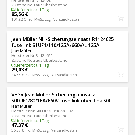
Hersteller Nr.
R1124621
Zustand
:
Neu aus Überbestand
Lieferzeit ca. 1 Tag
85,56 €
101,82 €
inkl. MwSt. zzgl.
Versandkosten
Jean Müller NH-Sicherungseinsatz R1124625
fuse link S1ÜF1/110/125A/660V/L 125A
Jean Müller
Hersteller Nr.
R1124625
Zustand
:
Neu aus Überbestand
Lieferzeit ca. 1 Tag
29,03 €
34,55 €
inkl. MwSt. zzgl.
Versandkosten
VE 3x Jean Müller Sicherungseinsatz
S00UF1/80/16A/660V fuse link überflink S00
Jean Müller
Hersteller Nr.
S00UF1/80/16A/660V
Zustand
:
Neu aus Überbestand
Lieferzeit ca. 1 Tag
47,37 €
56,37 €
inkl. MwSt. zzgl.
Versandkosten