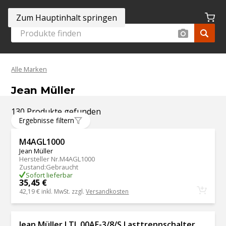
Zum Hauptinhalt springen
Alle Marken
Jean Müller
130 Produkte gefunden
Ergebnisse filtern
M4AGL1000
Jean Müller
Hersteller Nr.
M4AGL1000
Zustand
:
Gebraucht
Sofort lieferbar
35,45 €
42,19 €
inkl. MwSt. zzgl.
Versandkosten
Jean Müller LTL 00AE-3/8/S Lasttrennschalter