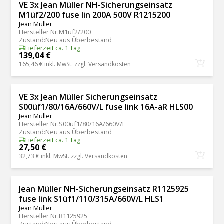
VE 3x Jean Müller NH-Sicherungseinsatz
M1üf2/200 fuse lin 200A 500V R1215200
Jean Müller
Hersteller Nr.
M1üf2/200
Zustand
:
Neu aus Überbestand
Lieferzeit ca. 1 Tag
139,04 €
165,46 €
inkl. MwSt. zzgl.
Versandkosten
VE 3x Jean Müller Sicherungseinsatz
S00üf1/80/16A/660V/L fuse link 16A-aR HLS00
Jean Müller
Hersteller Nr.
S00üf1/80/16A/660V/L
Zustand
:
Neu aus Überbestand
Lieferzeit ca. 1 Tag
27,50 €
32,73 €
inkl. MwSt. zzgl.
Versandkosten
Jean Müller NH-Sicherungseinsatz R1125925
fuse link S1üf1/110/315A/660V/L HLS1
Jean Müller
Hersteller Nr.
R1125925
Zustand
:
Neu aus Überbestand