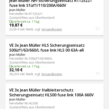
Jean Müller NH-Sicherungseinsatz R1125221
fuse link S1üf1/110/200A/660V
Jean Müller
Hersteller Nr.
R1125221
Zustand
:
Neu aus Überbestand
Lieferzeit ca. 1 Tag
19,87 €
23,65 €
inkl. MwSt. zzgl.
Versandkosten
VE 3x Jean Müller HLS Sicherungseinsatz
S00üf1/63/660/L fuse link HLS 00 63A-aR
Jean Müller
Hersteller Nr.
S00üf1/63/660/L
Zustand
:
Neu aus Überbestand
Lieferzeit ca. 1 Tag
32,10 €
38,20 €
inkl. MwSt. zzgl.
Versandkosten
VE 3x Jean Müller Halbleiterschutz
Sicherungseinsatz HLS00 fuse link 100A 660V
Jean Müller
Hersteller Nr.
HLS00
Zustand
:
Neu aus Überbestand