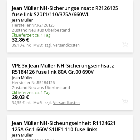
Jean Müller NH-Sicherungseinsatz R2126125
fuse link S2üf1/110/375A/660V/L
Jean Müller
Hersteller Nr.
R2126125
Zustand
:
Neu aus Überbestand
Lieferzeit ca. 1 Tag
32,86 €
39,10 €
inkl. MwSt. zzgl.
Versandkosten
VPE 3x Jean Müller NH-Sicherungseinhsatz
R5184126 fuse link 80A Gr.00 690V
Jean Müller
Hersteller Nr.
R5184126
Zustand
:
Neu aus Überbestand
Lieferzeit ca. 1 Tag
29,03 €
34,55 €
inkl. MwSt. zzgl.
Versandkosten
Jean Müller NH-Sicheungseinheit R1124621
125A Gr.1 660V S1ÜF1 110 fuse links
Jean Müller