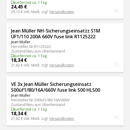
Lieferzeit ca. 1 Tag
24,45 €
29,10 €
inkl. MwSt. zzgl.
Versandkosten
Jean Müller NH-Sicherungseinsatzz S1M
ÜF1/110 200A 660V fuse link R1125222
Jean Müller
Hersteller Nr.
R1125222
Zustand
:
Neu aus Überbestand
Lieferzeit ca. 1 Tag
18,34 €
21,82 €
inkl. MwSt. zzgl.
Versandkosten
VE 3x Jean Müller Sicherungseinsatz
S00üf1/80/16A/660V fuse link S00 HLS00
Jean Müller
Hersteller Nr.
S00üf1/80/16A/660V
Zustand
:
Neu aus Überbestand
Lieferzeit ca. 1 Tag
18,34 €
21,82 €
inkl. MwSt. zzgl.
Versandkosten