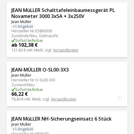
JEAN MüLLER Schalttafeleinbaumessgerät PL
Novameter 3000 3x5A + 3x250V
Jean Müller
+1 Angebot
Hersteller Nr.
E5800300
Zustände
:
Neu, Gebraucht
Sofort lieferbar
ab 102,38 €
121,83 €
inkl. MwSt. zzgl.
Versandkosten
JEAN-MÜLLER O-SL00-3X3
Jean Müller
Hersteller Nr.
O-SL00-3X3
Zustand
:
Neu
Sofort lieferbar
66,22 €
78,80 €
inkl. MwSt. zzgl.
Versandkosten
JEAN MüLLER NH-Sicherungseinsatz 6 Stück
Jean Müller
+1 Angebot
Hersteller Nr.
M00üf2