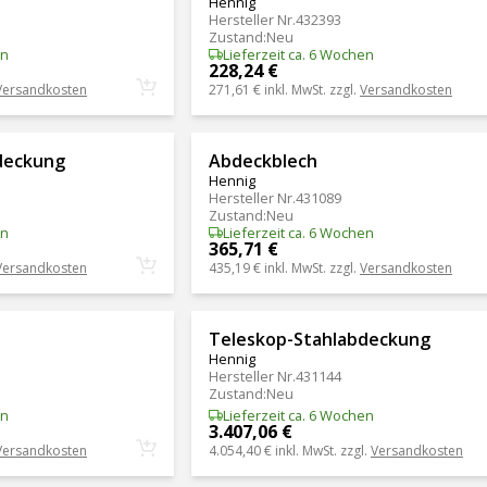
Hennig
Hersteller Nr.
432393
Zustand
:
Neu
en
Lieferzeit ca. 6 Wochen
228,24 €
Versandkosten
271,61 €
inkl. MwSt. zzgl.
Versandkosten
deckung
Abdeckblech
Hennig
Hersteller Nr.
431089
Zustand
:
Neu
en
Lieferzeit ca. 6 Wochen
365,71 €
Versandkosten
435,19 €
inkl. MwSt. zzgl.
Versandkosten
Teleskop-Stahlabdeckung
Hennig
Hersteller Nr.
431144
Zustand
:
Neu
en
Lieferzeit ca. 6 Wochen
3.407,06 €
Versandkosten
4.054,40 €
inkl. MwSt. zzgl.
Versandkosten