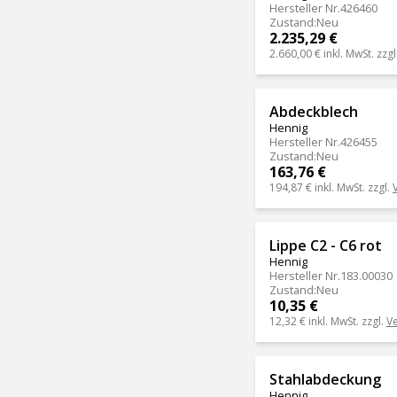
Hersteller Nr.
426460
Zustand
:
Neu
2.235,29 €
2.660,00 €
inkl. MwSt. zzgl
Abdeckblech
Hennig
Hersteller Nr.
426455
Zustand
:
Neu
163,76 €
194,87 €
inkl. MwSt. zzgl.
Lippe C2 - C6 rot
Hennig
Hersteller Nr.
183.00030
Zustand
:
Neu
10,35 €
12,32 €
inkl. MwSt. zzgl.
V
Stahlabdeckung
Hennig