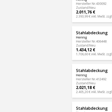
Hersteller Nr.
430092
Zustand
:
Neu
2.011,76 €
2.393,99 €
inkl. MwSt. zzgl
Stahlabdeckung
Hennig
Hersteller Nr.
406448
Zustand
:
Neu
1.434,12 €
1.706,60 €
inkl. MwSt. zzgl
Stahlabdeckung
Hennig
Hersteller Nr.
412492
Zustand
:
Neu
2.021,18 €
2.405,20 €
inkl. MwSt. zzgl
Stahlabdeckung