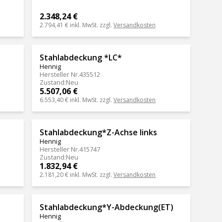
2.348,24 €
2.794,41 €
inkl. MwSt. zzgl.
Versandkosten
Stahlabdeckung *LC*
Hennig
Hersteller Nr.
435512
Zustand
:
Neu
5.507,06 €
6.553,40 €
inkl. MwSt. zzgl.
Versandkosten
Stahlabdeckung*Z-Achse links
Hennig
Hersteller Nr.
415747
Zustand
:
Neu
1.832,94 €
2.181,20 €
inkl. MwSt. zzgl.
Versandkosten
Stahlabdeckung*Y-Abdeckung(ET)
Hennig