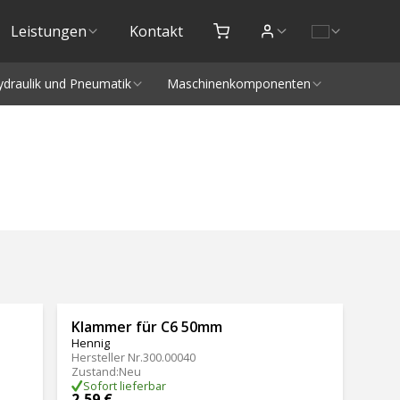
Leistungen
Kontakt
ydraulik und Pneumatik
Maschinenkomponenten
Klammer für C6 50mm
Hennig
Hersteller Nr.
300.00040
Zustand
:
Neu
Sofort lieferbar
2,59 €