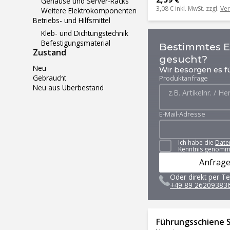
Gehäuse und Server-Racks
3,08 €
inkl. MwSt. zzgl.
Ve
Weitere Elektrokomponenten
Betriebs- und Hilfsmittel
Kleb- und Dichtungstechnik
Befestigungsmaterial
Bestimmtes Er
Zustand
gesucht?
Neu
Wir besorgen es fü
Gebraucht
Produktanfrage
Neu aus Überbestand
E-Mail-Adresse
Ich habe die
Date
Kenntnis genomm
Anfrage
Oder direkt per Te
+49 89 26209383
Führungsschiene 