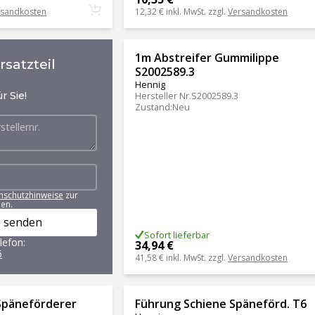
rsandkosten
12,32 €
inkl. MwSt. zzgl.
Versandkosten
1m Abstreifer Gummilippe
satzteil
S2002589.3
Hennig
r Sie!
Hersteller Nr.
S2002589.3
Zustand
:
Neu
nschutzhinweise
zur
en.
 senden
Sofort lieferbar
lefon:
34,94 €
6
41,58 €
inkl. MwSt. zzgl.
Versandkosten
Späneförderer
Führung Schiene Späneförd. T6