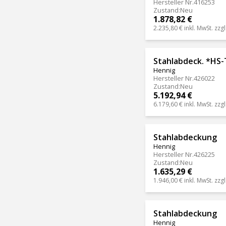
Hersteller Nr.
416253
Zustand
:
Neu
1.878,82 €
2.235,80 €
inkl. MwSt. zzgl
Stahlabdeck. *H
Hennig
Hersteller Nr.
426022
Zustand
:
Neu
5.192,94 €
6.179,60 €
inkl. MwSt. zzgl
Stahlabdeckung
Hennig
Hersteller Nr.
426225
Zustand
:
Neu
1.635,29 €
1.946,00 €
inkl. MwSt. zzgl
Stahlabdeckung
Hennig