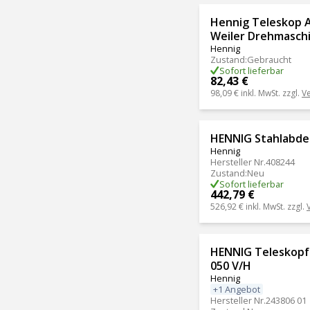
Hennig Teleskop 
Weiler Drehmasch
Hennig
Zustand
:
Gebraucht
Sofort lieferbar
82,43 €
98,09 €
inkl. MwSt. zzgl.
V
HENNIG Stahlabd
Hennig
Hersteller Nr.
408244
Zustand
:
Neu
Sofort lieferbar
442,79 €
526,92 €
inkl. MwSt. zzgl.
HENNIG Teleskopf
050 V/H
Hennig
+1 Angebot
Hersteller Nr.
243806 01