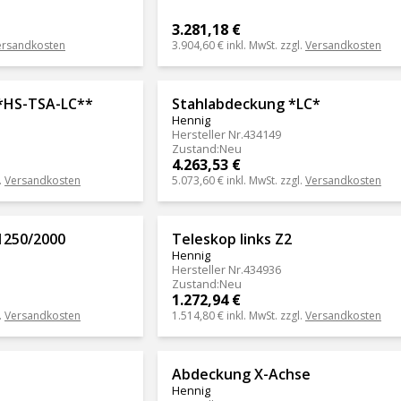
3.281,18 €
ersandkosten
3.904,60 €
inkl. MwSt. zzgl.
Versandkosten
*HS-TSA-LC**
Stahlabdeckung *LC*
Hennig
Hersteller Nr.
434149
Zustand
:
Neu
4.263,53 €
.
Versandkosten
5.073,60 €
inkl. MwSt. zzgl.
Versandkosten
1250/2000
Teleskop links Z2
Hennig
Hersteller Nr.
434936
Zustand
:
Neu
1.272,94 €
.
Versandkosten
1.514,80 €
inkl. MwSt. zzgl.
Versandkosten
Abdeckung X-Achse
Hennig