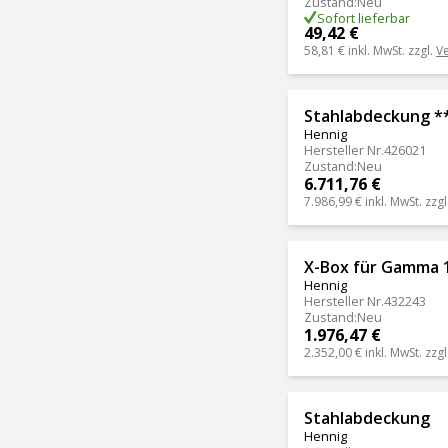
Zustand
:
Neu
Sofort lieferbar
49,42 €
58,81 €
inkl. MwSt. zzgl.
V
Stahlabdeckung *
Hennig
Hersteller Nr.
426021
Zustand
:
Neu
6.711,76 €
7.986,99 €
inkl. MwSt. zzgl
X-Box für Gamma 
Hennig
Hersteller Nr.
432243
Zustand
:
Neu
1.976,47 €
2.352,00 €
inkl. MwSt. zzgl
Stahlabdeckung
Hennig