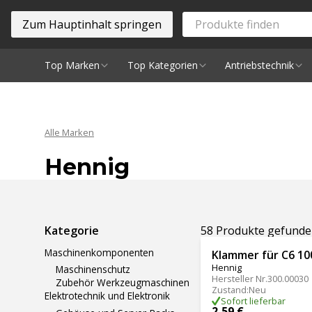
Zum Hauptinhalt springen
Top Marken
Top Kategorien
Antriebstechnik
Spindeln
Alle Marken
Hennig
Ergebnisse filtern
Kategorie
58 Produkte gefund
Maschinenkomponenten
Klammer für C6 1
Hennig
Maschinenschutz
Hersteller Nr.
300.00030
Zubehör Werkzeugmaschinen
Zustand
:
Neu
Elektrotechnik und Elektronik
Sofort lieferbar
2,59 €