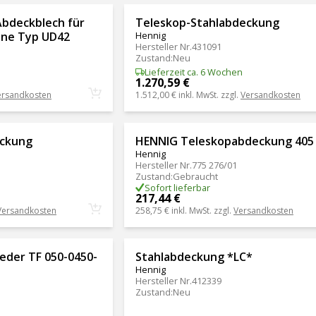
Abdeckblech für
Teleskop-Stahlabdeckung
ine Typ UD42
Hennig
Hersteller Nr.
431091
Zustand
:
Neu
Lieferzeit ca. 6 Wochen
1.270,59 €
ersandkosten
1.512,00 €
inkl. MwSt. zzgl.
Versandkosten
eckung
HENNIG Teleskopabdeckung 405
Hennig
Hersteller Nr.
775 276/01
Zustand
:
Gebraucht
Sofort lieferbar
217,44 €
Versandkosten
258,75 €
inkl. MwSt. zzgl.
Versandkosten
eder TF 050-0450-
Stahlabdeckung *LC*
Hennig
Hersteller Nr.
412339
Zustand
:
Neu