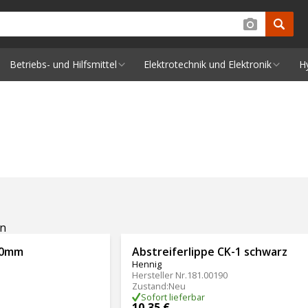
Betriebs- und Hilfsmittel
Elektrotechnik und Elektronik
H
en
00mm
Abstreiferlippe CK-1 schwarz
Hennig
Hersteller Nr.
181.00190
Zustand
:
Neu
Sofort lieferbar
10,35 €