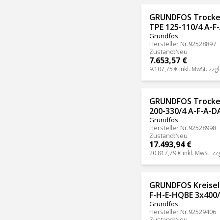
GRUNDFOS Trocke
TPE 125-110/4 A-
Grundfos
Hersteller Nr.
92528897
Zustand
:
Neu
7.653,57 €
9.107,75 €
inkl. MwSt. zzgl
GRUNDFOS Trocke
200-330/4 A-F-A-
Grundfos
Hersteller Nr.
92528998
Zustand
:
Neu
17.493,94 €
20.817,79 €
inkl. MwSt. zz
GRUNDFOS Kreisel
F-H-E-HQBE 3x400/
Grundfos
Hersteller Nr.
92529406
Zustand
:
Neu