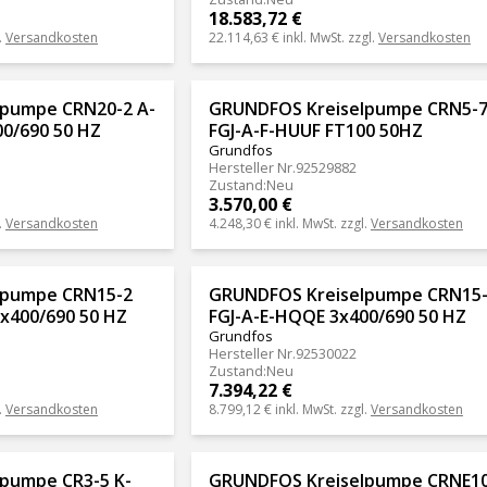
18.583,72 €
.
Versandkosten
22.114,63 €
inkl. MwSt. zzgl.
Versandkosten
pumpe CRN20-2 A-
GRUNDFOS Kreiselpumpe CRN5-7
0/690 50 HZ
FGJ-A-F-HUUF FT100 50HZ
Grundfos
Hersteller Nr.
92529882
Zustand
:
Neu
3.570,00 €
.
Versandkosten
4.248,30 €
inkl. MwSt. zzgl.
Versandkosten
lpumpe CRN15-2
GRUNDFOS Kreiselpumpe CRN15-
x400/690 50 HZ
FGJ-A-E-HQQE 3x400/690 50 HZ
Grundfos
Hersteller Nr.
92530022
Zustand
:
Neu
7.394,22 €
.
Versandkosten
8.799,12 €
inkl. MwSt. zzgl.
Versandkosten
pumpe CR3-5 K-
GRUNDFOS Kreiselpumpe CRNE10