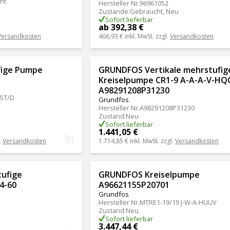
ht
Hersteller Nr.
96961052
Zustände
:
Gebraucht, Neu
Sofort lieferbar
ab 392,38 €
Versandkosten
466,93 €
inkl. MwSt. zzgl.
Versandkosten
ige Pumpe
GRUNDFOS Vertikale mehrstufig
Kreiselpumpe CR1-9 A-A-A-V-H
A98291208P31230
5T/D
Grundfos
Hersteller Nr.
A98291208P31230
Zustand
:
Neu
Sofort lieferbar
1.441,05 €
.
Versandkosten
1.714,85 €
inkl. MwSt. zzgl.
Versandkosten
ufige
GRUNDFOS Kreiselpumpe
4-60
A96621155P20701
Grundfos
Hersteller Nr.
MTRE1-19/19 J-W-A-HUUV
Zustand
:
Neu
Sofort lieferbar
3.447,44 €