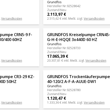
Grundfos
Hersteller Nr.
92528642
Zustand
:
Neu
2.113,97 €
.
Versandkosten
2.515,62 €
inkl. MwSt. zzgl.
Versandkosten
pumpe CRN5-9 F-
GRUNDFOS Kreiselpumpe CRN45-
30/400 60HZ
G-H-E-HQQE 3x440D 60 HZ
Grundfos
Hersteller Nr.
92528733
Zustand
:
Neu
17.065,39 €
.
Versandkosten
20.307,81 €
inkl. MwSt. zzgl.
Versandkosten
pumpe CR3-29 KZ-
GRUNDFOS Trockenläuferpumpe
00D 50HZ
40-120/2 A-F-A-AUUE-DW1
Grundfos
Hersteller Nr.
92528780
Zustand
:
Neu
1.120,47 €
.
Versandkosten
1.333,36 €
inkl. MwSt. zzgl.
Versandkosten