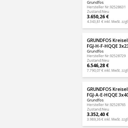
Grundfos
Hersteller Nr.
92528631
Zustand
:
Neu
3.650,26 €
4.343,81 €
inkl. MwSt. zzgl
GRUNDFOS Kreisel
FGJ-H-F-HQQE 3x2
Grundfos
Hersteller Nr.
92528729
Zustand
:
Neu
6.546,28 €
7.790,07 €
inkl. MwSt. zzgl
GRUNDFOS Kreisel
FGJ-A-E-HQQE 3x4
Grundfos
Hersteller Nr.
92528765
Zustand
:
Neu
3.352,40 €
3.989,36 €
inkl. MwSt. zzgl