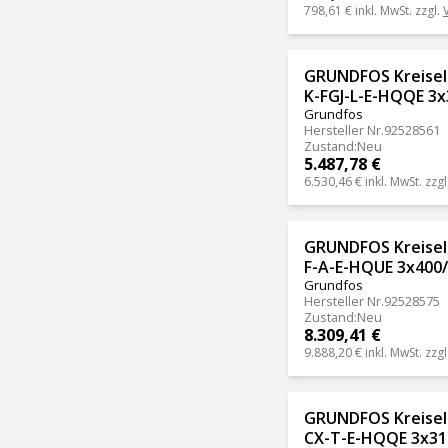
798,61 €
inkl. MwSt. zzgl.
GRUNDFOS Kreise
K-FGJ-L-E-HQQE 3x
Grundfos
Hersteller Nr.
92528561
Zustand
:
Neu
5.487,78 €
6.530,46 €
inkl. MwSt. zzgl
GRUNDFOS Kreisel
F-A-E-HQUE 3x400/
Grundfos
Hersteller Nr.
92528575
Zustand
:
Neu
8.309,41 €
9.888,20 €
inkl. MwSt. zzgl
GRUNDFOS Kreisel
CX-T-E-HQQE 3x31