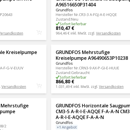
A96516650P31404
Grundfos
5P20643
Hersteller Nr.
CR3-3 A-FGJ-A-E-HQQE
Zustand
:
Neu
Sofort lieferbar
810,47 €
Versandkosten
964,46 €
inkl. MwSt. zzgl.
Versandkosten
le Kreiselpumpe
GRUNDFOS Mehrstufige
Kreiselpumpe A96490653P10238
Grundfos
 A-F-G-V-EUUV
Hersteller Nr.
CRN3-9 AX-P-GI-E-HUUE
Zustand
:
Gebraucht
Sofort lieferbar
866,80 €
.
Versandkosten
1.031,49 €
inkl. MwSt. zzgl.
Versandkosten
Mehrstufige
GRUNDFOS Horizontale Saugpu
lpumpe
CM3-5 A-R-I-E-AQQE F-A-A-N CM3
A-R-I-E-AQQE F-A-A-N
Grundfos
08/2
+1 Angebot