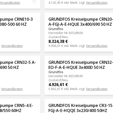
Versandkosten
4.102,45 €
inkl. MwSt. zzgl.
Versandkosten
lpumpe CRNE10-3
GRUNDFOS Kreiselpumpe CRN20
380-500 60 HZ
A-FGJ-A-E-HQUE 3x400/690 50 HZ
Grundfos
Hersteller Nr.
92528569
Zustand
:
Neu
8.324,38 €
.
Versandkosten
9.906,01 €
inkl. MwSt. zzgl.
Versandkosten
pumpe CRN32-5 A-
GRUNDFOS Kreiselpumpe CRN32
690 50 HZ
EO-F-A-E-HQUE 3x400D 50 HZ
Grundfos
Hersteller Nr.
92528590
Zustand
:
Neu
4.926,61 €
.
Versandkosten
5.862,67 €
inkl. MwSt. zzgl.
Versandkosten
pumpe CRN5-4 E-
GRUNDFOS Kreiselpumpe CR3-15 
8/550 60HZ
FGJ-A-E-HQQE 3x230/400 50HZ