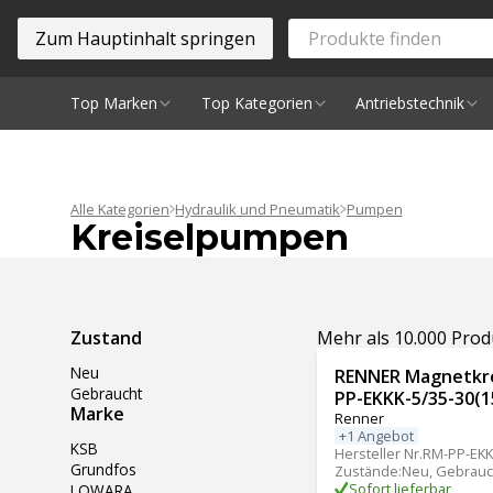
Zum Hauptinhalt springen
Top Marken
Top Kategorien
Antriebstechnik
Spindeln
Alle Kategorien
Hydraulik und Pneumatik
Pumpen
Kreiselpumpen
Ergebnisse filtern
Zustand
Mehr als 10.000 Pro
Neu
RENNER Magnetkr
Gebraucht
PP-EKKK-5/35-30(1
Marke
Renner
+1 Angebot
KSB
Hersteller Nr.
RM-PP-EKKK
Grundfos
Zustände
:
Neu, Gebrauc
Sofort lieferbar
LOWARA