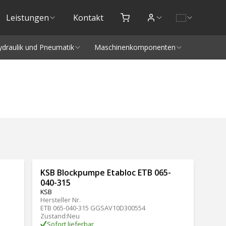
Leistungen
Kontakt
ydraulik und Pneumatik
Maschinenkomponenten
KSB Blockpumpe Etabloc ETB 065-
040-315
KSB
Hersteller Nr.
ETB 065-040-315 GGSAV10D300554
Zustand
:
Neu
Sofort lieferbar