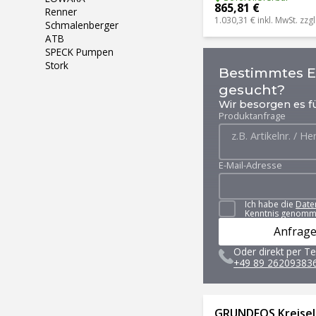
865,81 €
Renner
1.030,31 €
inkl. MwSt. zzgl
Schmalenberger
ATB
SPECK Pumpen
Stork
Bestimmtes Er
gesucht?
Wir besorgen es fü
Produktanfrage
E-Mail-Adresse
Ich habe die
Date
Kenntnis genomm
Anfrage
Oder direkt per Te
+49 89 26209383
GRUNDFOS Kreise