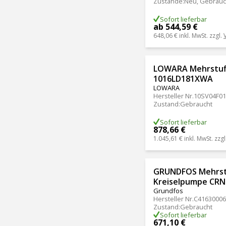
Zustände
:
Neu, Gebrauc
Sofort lieferbar
ab 544,59 €
648,06 €
inkl. MwSt. zzgl.
LOWARA Mehrstuf
1016LD181XWA
LOWARA
Hersteller Nr.
10SV04F01
Zustand
:
Gebraucht
Sofort lieferbar
878,66 €
1.045,61 €
inkl. MwSt. zzgl
GRUNDFOS Mehrst
Kreiselpumpe CRN
Grundfos
Hersteller Nr.
C41630006
Zustand
:
Gebraucht
Sofort lieferbar
671,10 €