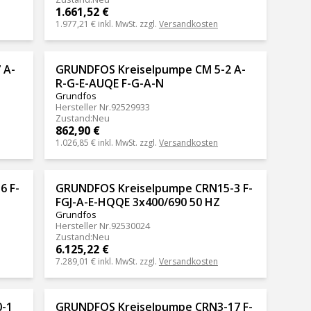
1.661,52 €
1.977,21 €
inkl. MwSt. zzgl.
Versandkosten
 A-
GRUNDFOS Kreiselpumpe CM 5-2 A-
R-G-E-AUQE F-G-A-N
Grundfos
Hersteller Nr.
92529933
Zustand
:
Neu
862,90 €
1.026,85 €
inkl. MwSt. zzgl.
Versandkosten
6 F-
GRUNDFOS Kreiselpumpe CRN15-3 F-
FGJ-A-E-HQQE 3x400/690 50 HZ
Grundfos
Hersteller Nr.
92530024
Zustand
:
Neu
6.125,22 €
7.289,01 €
inkl. MwSt. zzgl.
Versandkosten
-1
GRUNDFOS Kreiselpumpe CRN3-17 F-