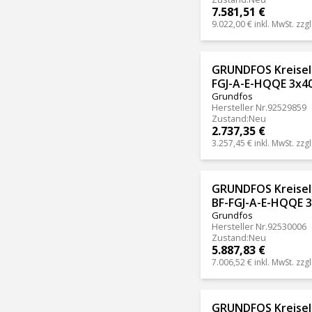
7.581,51 €
9.022,00 €
inkl. MwSt. zzgl
GRUNDFOS Kreisel
FGJ-A-E-HQQE 3x40
Grundfos
Hersteller Nr.
92529859
Zustand
:
Neu
2.737,35 €
3.257,45 €
inkl. MwSt. zzgl
GRUNDFOS Kreise
BF-FGJ-A-E-HQQE 3
Grundfos
Hersteller Nr.
92530006
Zustand
:
Neu
5.887,83 €
7.006,52 €
inkl. MwSt. zzgl
GRUNDFOS Kreisel