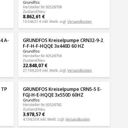
Grundfos
Hersteller Nr.
92528708
Zustand
:
Neu
8.862,61 €
10.546,51 €
inkl. MwSt. zzgl.
Versandkosten
4 A-
GRUNDFOS Kreiselpumpe CRN32-9-2
F-F-H-F-HQQE 3x440D 60 HZ
Grundfos
Hersteller Nr.
92528758
Zustand
:
Neu
22.848,07 €
27.189,20 €
inkl. MwSt. zzgl.
Versandkosten
 TP
GRUNDFOS Kreiselpumpe CRN5-5 E-
FGJ-H-E-HQQE 3x550D 60HZ
Grundfos
Hersteller Nr.
92528782
Zustand
:
Neu
3.978,57 €
4.734,50 €
inkl. MwSt. zzgl.
Versandkosten