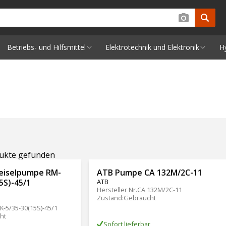
Betriebs- und Hilfsmittel
Elektrotechnik und Elektronik
H
dukte gefunden
eiselpumpe RM-
ATB Pumpe CA 132M/2C-11
5S)-45/1
ATB
Hersteller Nr.
CA 132M/2C-11
Zustand
:
Gebraucht
-5/35-30(15S)-45/1
ht
Sofort lieferbar