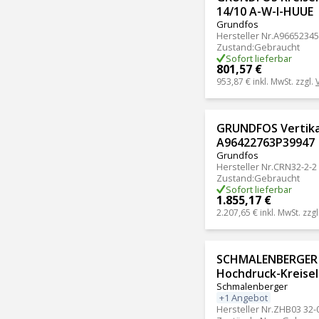
14/10 A-W-I-HUUE
Grundfos
Hersteller Nr.
A9665234
Zustand
:
Gebraucht
Sofort lieferbar
801,57 €
953,87 €
inkl. MwSt. zzgl.
GRUNDFOS Vertika
A96422763P39947
Grundfos
Hersteller Nr.
CRN32-2-2
Zustand
:
Gebraucht
Sofort lieferbar
1.855,17 €
2.207,65 €
inkl. MwSt. zzgl
SCHMALENBERGER 
Hochdruck-Kreise
Schmalenberger
+1 Angebot
Hersteller Nr.
ZHB03 32-