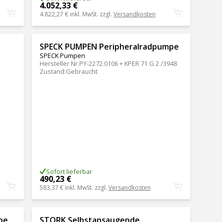
4.052,33 €
4.822,27 €
inkl. MwSt. zzgl.
Versandkosten
SPECK PUMPEN Peripheralradpumpe
SPECK Pumpen
Hersteller Nr.
PY-2272.0106 + KPER 71 G 2 /3948
Zustand
:
Gebraucht
Sofort lieferbar
490,23 €
583,37 €
inkl. MwSt. zzgl.
Versandkosten
pe
STORK Selbstansaugende