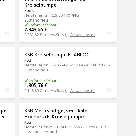
Kreiselpumpe
Stork
Hersteller Nr.
FRES 80 170 RNG
Zustand
:
Neu
Sofort lieferbar
2.843,55 €
3.383,82 €
inkl. MwSt. zzgl.
Versandkosten
KSB Kreiselpumpe ETABLOC
KSB
Hersteller Nr.
ETB-065-040-160 GG AV10D200402
Zustand
:
Neu
Sofort lieferbar
1.805,76 €
2.148,85 €
inkl. MwSt. zzgl.
Versandkosten
mpe
KSB Mehrstufige, vertikale
-5
Hochdruck-Kreiselpumpe
KSB
Hersteller Nr.
VSF 10/4 B 1,5 kW /1.37kW) 50Hz
Zustand
:
Gebraucht