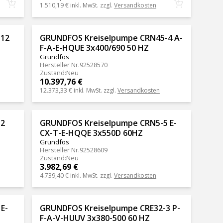
1.510,19 €
inkl. MwSt. zzgl.
Versandkosten
-12
GRUNDFOS Kreiselpumpe CRN45-4 A-
F-A-E-HQUE 3x400/690 50 HZ
Grundfos
Hersteller Nr.
92528570
Zustand
:
Neu
10.397,76 €
12.373,33 €
inkl. MwSt. zzgl.
Versandkosten
-2
GRUNDFOS Kreiselpumpe CRN5-5 E-
CX-T-E-HQQE 3x550D 60HZ
Grundfos
Hersteller Nr.
92528609
Zustand
:
Neu
3.982,69 €
4.739,40 €
inkl. MwSt. zzgl.
Versandkosten
E-
GRUNDFOS Kreiselpumpe CRE32-3 P-
F-A-V-HUUV 3x380-500 60 HZ