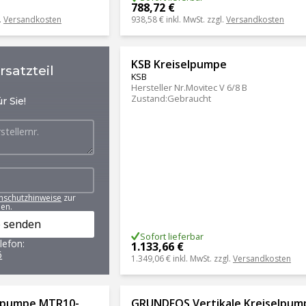
788,72 €
.
Versandkosten
938,58 €
inkl. MwSt. zzgl.
Versandkosten
KSB Kreiselpumpe
satzteil
KSB
Hersteller Nr.
Movitec V 6/8 B
Zustand
:
Gebraucht
r Sie!
nschutzhinweise
zur
en.
 senden
Sofort lieferbar
lefon:
1.133,66 €
6
1.349,06 €
inkl. MwSt. zzgl.
Versandkosten
lpumpe MTR10-
GRUNDFOS Vertikale Kreiselpum