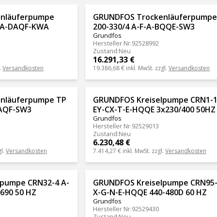
nläuferpumpe
GRUNDFOS Trockenläuferpumpe
F-A-DAQF-KWA
200-330/4 A-F-A-BQQE-SW3
Grundfos
Hersteller Nr.
92528992
Zustand
:
Neu
16.291,33 €
.
Versandkosten
19.386,68 €
inkl. MwSt. zzgl.
Versandkosten
nläuferpumpe TP
GRUNDFOS Kreiselpumpe CRN1-
DAQF-SW3
EY-CX-T-E-HQQE 3x230/400 50HZ
Grundfos
Hersteller Nr.
92529013
Zustand
:
Neu
6.230,48 €
gl.
Versandkosten
7.414,27 €
inkl. MwSt. zzgl.
Versandkosten
pumpe CRN32-4 A-
GRUNDFOS Kreiselpumpe CRN95-
690 50 HZ
X-G-N-E-HQQE 440-480D 60 HZ
Grundfos
Hersteller Nr.
92529430
Zustand
:
Neu