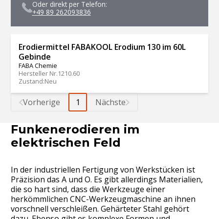
Oder direkt per Telefon:
+49 89 262093836
Erodiermittel FABAKOOL Erodium 130 im 60L
Gebinde
FABA Chemie
Hersteller Nr.
1210.60
Zustand
:
Neu
Vorherige
1
Nächste
Funkenerodieren im
elektrischen Feld
In der industriellen Fertigung von Werkstücken ist
Präzision das A und O. Es gibt allerdings Materialien,
die so hart sind, dass die Werkzeuge einer
herkömmlichen CNC-Werkzeugmaschine an ihnen
vorschnell verschleißen. Gehärteter Stahl gehört
dazu. Ebenso gibt es komplexe Formen und