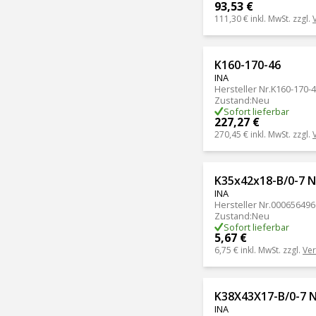
93,53 €
111,30 €
inkl. MwSt. zzgl.
K160-170-46
INA
Hersteller Nr.
K160-170-
Zustand
:
Neu
Sofort lieferbar
227,27 €
270,45 €
inkl. MwSt. zzgl.
K35x42x18-B/0-7 N
INA
Hersteller Nr.
000656496
Zustand
:
Neu
Sofort lieferbar
5,67 €
6,75 €
inkl. MwSt. zzgl.
Ve
K38X43X17-B/0-7 
INA