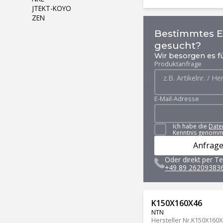
JTEKT-KOYO
ZEN
Bestimmtes Er
gesucht?
Wir besorgen es fü
Produktanfrage
E-Mail-Adresse
Ich habe die
Date
Kenntnis genomm
Anfrage
Oder direkt per Te
+49 89 26209383
K150X160X46
NTN
Hersteller Nr.
K150X160X