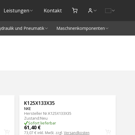
Leistungen
Kontakt
ydraulik und Pneumatik
Maschinenkomponenten
K125X133X35
NKE
Hersteller Nr.
K125X133X35
Zustand
:
Neu
Sofort lieferbar
61,40 €
73,07 €
inkl. MwSt. zzgl.
Versandkosten