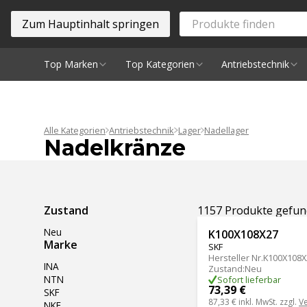
Zum Hauptinhalt springen
Top Marken
Top Kategorien
Antriebstechnik
Spindeln
Alle Kategorien
Antriebstechnik
Lager
Nadellager
Nadelkränze
Ergebnisse filtern
Zustand
1157 Produkte gefu
Neu
K100X108X27
Marke
SKF
Hersteller Nr.
K100X108X
INA
Zustand
:
Neu
NTN
Sofort lieferbar
73,39 €
SKF
87,33 €
inkl. MwSt. zzgl.
V
NKE