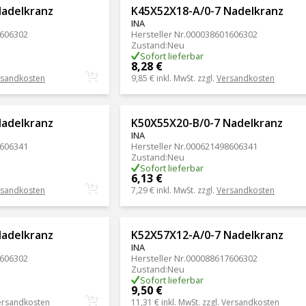
Nadelkranz
K45X52X18-A/0-7 Nadelkranz
INA
606302
Hersteller Nr.
000038601606302
Zustand
:
Neu
Sofort lieferbar
8,28 €
rsandkosten
9,85 €
inkl. MwSt. zzgl.
Versandkosten
Nadelkranz
K50X55X20-B/0-7 Nadelkranz
INA
606341
Hersteller Nr.
000621498606341
Zustand
:
Neu
Sofort lieferbar
6,13 €
rsandkosten
7,29 €
inkl. MwSt. zzgl.
Versandkosten
Nadelkranz
K52X57X12-A/0-7 Nadelkranz
INA
606302
Hersteller Nr.
000088617606302
Zustand
:
Neu
Sofort lieferbar
9,50 €
ersandkosten
11,31 €
inkl. MwSt. zzgl.
Versandkosten