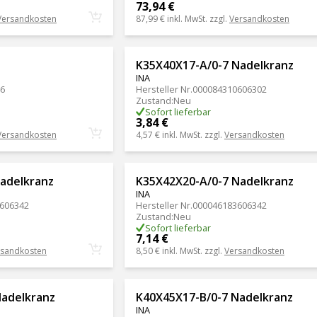
73,94 €
Versandkosten
87,99 €
inkl. MwSt. zzgl.
Versandkosten
K35X40X17-A/0-7 Nadelkranz
INA
46
Hersteller Nr.
000084310606302
Zustand
:
Neu
Sofort lieferbar
3,84 €
Versandkosten
4,57 €
inkl. MwSt. zzgl.
Versandkosten
adelkranz
K35X42X20-A/0-7 Nadelkranz
INA
606342
Hersteller Nr.
000046183606342
Zustand
:
Neu
Sofort lieferbar
7,14 €
rsandkosten
8,50 €
inkl. MwSt. zzgl.
Versandkosten
Nadelkranz
K40X45X17-B/0-7 Nadelkranz
INA