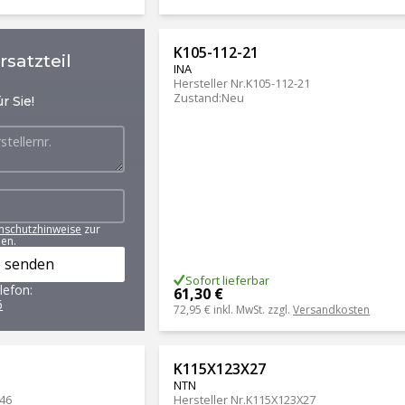
K105-112-21
satzteil
INA
Hersteller Nr.
K105-112-21
Zustand
:
Neu
r Sie!
nschutzhinweise
zur
en.
 senden
Sofort lieferbar
lefon:
61,30 €
6
72,95 €
inkl. MwSt. zzgl.
Versandkosten
K115X123X27
NTN
46
Hersteller Nr.
K115X123X27