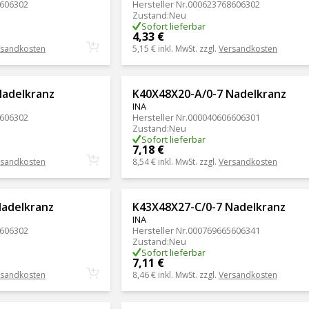
606302
Hersteller Nr.
000623768606302
Zustand
:
Neu
Sofort lieferbar
4,33 €
rsandkosten
5,15 €
inkl. MwSt. zzgl.
Versandkosten
Nadelkranz
K40X48X20-A/0-7 Nadelkranz
INA
606302
Hersteller Nr.
000040606606301
Zustand
:
Neu
Sofort lieferbar
7,18 €
rsandkosten
8,54 €
inkl. MwSt. zzgl.
Versandkosten
Nadelkranz
K43X48X27-C/0-7 Nadelkranz
INA
606302
Hersteller Nr.
000769665606341
Zustand
:
Neu
Sofort lieferbar
7,11 €
rsandkosten
8,46 €
inkl. MwSt. zzgl.
Versandkosten