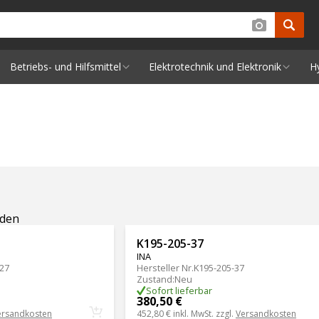
Betriebs- und Hilfsmittel
Elektrotechnik und Elektronik
H
nden
K195-205-37
INA
27
Hersteller Nr.
K195-205-37
Zustand
:
Neu
Sofort lieferbar
380,50 €
ersandkosten
452,80 €
inkl. MwSt. zzgl.
Versandkosten