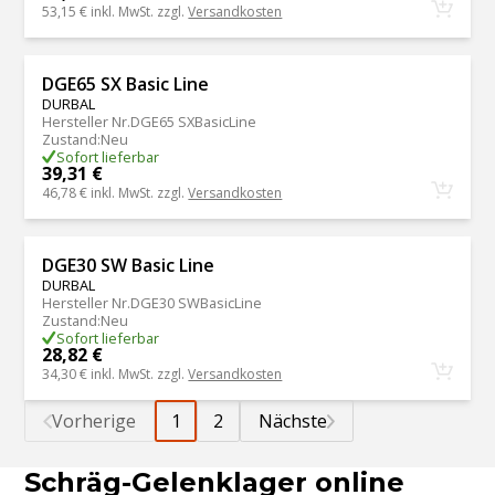
53,15 €
inkl. MwSt. zzgl.
Versandkosten
DGE65 SX Basic Line
DURBAL
Hersteller Nr.
DGE65 SXBasicLine
Zustand
:
Neu
Sofort lieferbar
39,31 €
46,78 €
inkl. MwSt. zzgl.
Versandkosten
DGE30 SW Basic Line
DURBAL
Hersteller Nr.
DGE30 SWBasicLine
Zustand
:
Neu
Sofort lieferbar
28,82 €
34,30 €
inkl. MwSt. zzgl.
Versandkosten
Vorherige
1
2
Nächste
Schräg-Gelenklager online