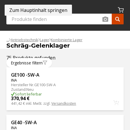
Zum Hauptinhalt springen
Antriebstechnik
Lager
Kombinierte Lager
Schräg-Gelenklager
75 Produkte gefunden
Ergebnisse filtern
GE100 -SW-A
INA
Hersteller Nr.
GE100-SW-A
Zustand
:
Neu
Sofort lieferbar
370,94 €
441,42 €
inkl. MwSt. zzgl.
Versandkosten
GE40 -SW-A
INA