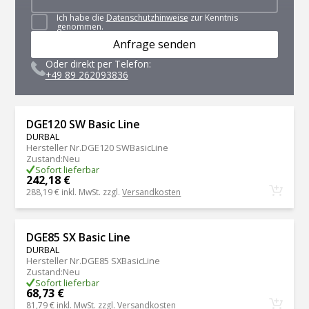
Ich habe die
Datenschutzhinweise
zur Kenntnis
genommen.
Anfrage senden
Oder direkt per Telefon:
+49 89 262093836
DGE120 SW Basic Line
DURBAL
Hersteller Nr.
DGE120 SWBasicLine
Zustand
:
Neu
Sofort lieferbar
242,18 €
288,19 €
inkl. MwSt. zzgl.
Versandkosten
DGE85 SX Basic Line
DURBAL
Hersteller Nr.
DGE85 SXBasicLine
Zustand
:
Neu
Sofort lieferbar
68,73 €
81,79 €
inkl. MwSt. zzgl.
Versandkosten