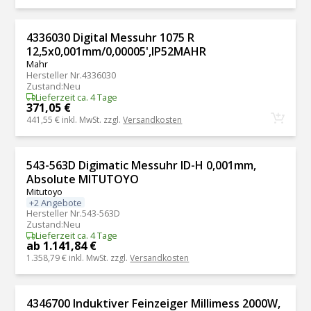
4336030 Digital Messuhr 1075 R
12,5x0,001mm/0,00005',IP52MAHR
Mahr
Hersteller Nr.
4336030
Zustand
:
Neu
Lieferzeit ca. 4 Tage
371,05 €
441,55 €
inkl. MwSt. zzgl.
Versandkosten
543-563D Digimatic Messuhr ID-H 0,001mm,
Absolute MITUTOYO
Mitutoyo
+2 Angebote
Hersteller Nr.
543-563D
Zustand
:
Neu
Lieferzeit ca. 4 Tage
ab 1.141,84 €
1.358,79 €
inkl. MwSt. zzgl.
Versandkosten
4346700 Induktiver Feinzeiger Millimess 2000W,