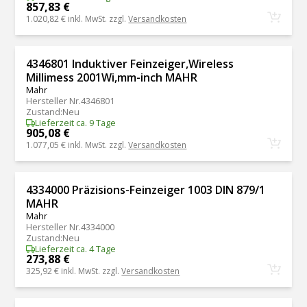
857,83 €
1.020,82 €
inkl. MwSt. zzgl.
Versandkosten
4346801 Induktiver Feinzeiger,Wireless
Millimess 2001Wi,mm-inch MAHR
Mahr
Hersteller Nr.
4346801
Zustand
:
Neu
Lieferzeit ca. 9 Tage
905,08 €
1.077,05 €
inkl. MwSt. zzgl.
Versandkosten
4334000 Präzisions-Feinzeiger 1003 DIN 879/1
MAHR
Mahr
Hersteller Nr.
4334000
Zustand
:
Neu
Lieferzeit ca. 4 Tage
273,88 €
325,92 €
inkl. MwSt. zzgl.
Versandkosten