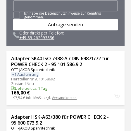
Ich habe die
Datenschutzhinweise
zur Kenntnis
genommen.
Anfrage senden
Oder direkt per Telefon:
+49 89 262093836
Adapter SK40 ISO 7388-A / DIN 69871/72 für
POWER CHECK 2 - 95.101.586.9.2
OTT-JAKOB Spanntechnik
+1 Ausführung
Hersteller Nr.
9510158692
Zustand
:
Neu
Lieferzeit ca. 1 Tag
166,00 €
197,54 €
inkl. MwSt. zzgl.
Versandkosten
Adapter HSK-A63/B80 für POWER CHECK 2 -
95.600.073.9.2
OTT-JAKOB Spanntechnik