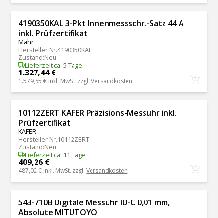
4190350KAL 3-Pkt Innenmessschr.-Satz 44 A
inkl. Prüfzertifikat
Mahr
Hersteller Nr.
4190350KAL
Zustand
:
Neu
Lieferzeit ca. 5 Tage
1.327,44 €
1.579,65 €
inkl. MwSt. zzgl.
Versandkosten
10112ZERT KÄFER Präzisions-Messuhr inkl.
Prüfzertifikat
KÄFER
Hersteller Nr.
10112ZERT
Zustand
:
Neu
Lieferzeit ca. 11 Tage
409,26 €
487,02 €
inkl. MwSt. zzgl.
Versandkosten
543-710B Digitale Messuhr ID-C 0,01 mm,
Absolute MITUTOYO