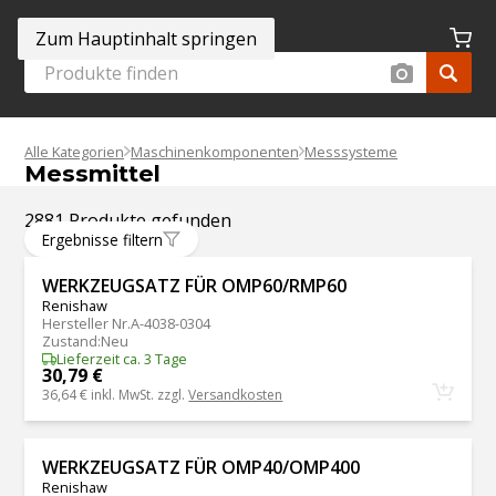
Zum Hauptinhalt springen
Alle Kategorien
Maschinenkomponenten
Messsysteme
Messmittel
2881 Produkte gefunden
Ergebnisse filtern
WERKZEUGSATZ FÜR OMP60/RMP60
Renishaw
Hersteller Nr.
A-4038-0304
Zustand
:
Neu
Lieferzeit ca. 3 Tage
30,79 €
36,64 €
inkl. MwSt. zzgl.
Versandkosten
WERKZEUGSATZ FÜR OMP40/OMP400
Renishaw