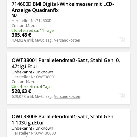
714600D BMI Digital-Winkelmesser mit LCD-
Anzeige Quadranfix
BMI
Hersteller Nr.
714600D
Zustand
:
Neu
Lieferzeit ca. 11 Tage
365,48 €
434,92 €
inkl. MwSt. zzgl.
Versandkosten
OWT38001 Parallelendmaß-Satz, Stahl Gen. 0,
47tlg.i.Etui
Unbekannt / Unknown
Hersteller Nr.
OWT38001
Zustand
:
Neu
Lieferzeit ca. 4 Tage
528,63 €
629,07 €
inkl. MwSt. zzgl.
Versandkosten
OWT38008 Parallelendmaß-Satz, Stahl Gen.
1,103tlg.i.Etui
Unbekannt / Unknown
Hersteller Nr.
OWT38008