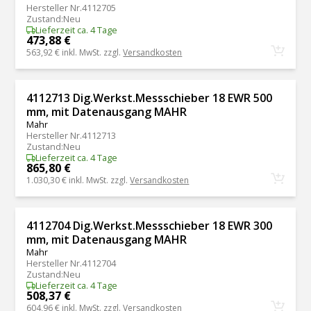
Hersteller Nr.
4112705
Zustand
:
Neu
Lieferzeit ca. 4 Tage
473,88 €
563,92 €
inkl. MwSt. zzgl.
Versandkosten
4112713 Dig.Werkst.Messschieber 18 EWR 500
mm, mit Datenausgang MAHR
Mahr
Hersteller Nr.
4112713
Zustand
:
Neu
Lieferzeit ca. 4 Tage
865,80 €
1.030,30 €
inkl. MwSt. zzgl.
Versandkosten
4112704 Dig.Werkst.Messschieber 18 EWR 300
mm, mit Datenausgang MAHR
Mahr
Hersteller Nr.
4112704
Zustand
:
Neu
Lieferzeit ca. 4 Tage
508,37 €
604,96 €
inkl. MwSt. zzgl.
Versandkosten