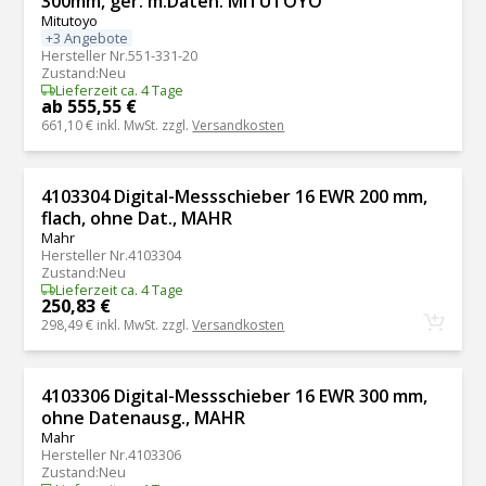
300mm, ger. m.Daten. MITUTOYO
Mitutoyo
+3 Angebote
Hersteller Nr.
551-331-20
Zustand
:
Neu
Lieferzeit ca. 4 Tage
ab 555,55 €
661,10 €
inkl. MwSt. zzgl.
Versandkosten
4103304 Digital-Messschieber 16 EWR 200 mm,
flach, ohne Dat., MAHR
Mahr
Hersteller Nr.
4103304
Zustand
:
Neu
Lieferzeit ca. 4 Tage
250,83 €
298,49 €
inkl. MwSt. zzgl.
Versandkosten
4103306 Digital-Messschieber 16 EWR 300 mm,
ohne Datenausg., MAHR
Mahr
Hersteller Nr.
4103306
Zustand
:
Neu