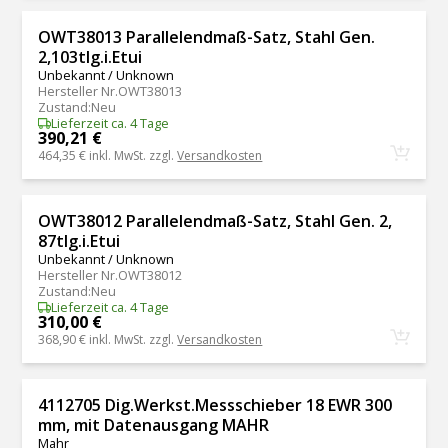
OWT38013 Parallelendmaß-Satz, Stahl Gen.
2,103tlg.i.Etui
Unbekannt / Unknown
Hersteller Nr.
OWT38013
Zustand
:
Neu
Lieferzeit ca. 4 Tage
390,21 €
464,35 €
inkl. MwSt. zzgl.
Versandkosten
OWT38012 Parallelendmaß-Satz, Stahl Gen. 2,
87tlg.i.Etui
Unbekannt / Unknown
Hersteller Nr.
OWT38012
Zustand
:
Neu
Lieferzeit ca. 4 Tage
310,00 €
368,90 €
inkl. MwSt. zzgl.
Versandkosten
4112705 Dig.Werkst.Messschieber 18 EWR 300
mm, mit Datenausgang MAHR
Mahr