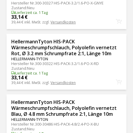
Hersteller Nr.
300-30327 HIS-PACK-3.2/1.6-PO-X-GNYE
Zustand
:
Neu
Lieferzeit ca. 1 Tag
33,14 €
39,44 €
inkl. MwSt. zzgl.
Versandkosten
HellermannTyton HIS-PACK
Wärmeschrumpfschlauch, Polyolefin vernetzt
Rot, Ø 3.2 mm Schrumpfrate 2:1, Länge 10m
HELLERMANN-TYTON
Hersteller Nr.
300-30322 HIS-PACK-3.2/1.6-PO-X-RD
Zustand
:
Neu
Lieferzeit ca. 1 Tag
33,14 €
39,44 €
inkl. MwSt. zzgl.
Versandkosten
HellermannTyton HIS-PACK
Wärmeschrumpfschlauch, Polyolefin vernetzt
Blau, Ø 4.8 mm Schrumpfrate 2:1, Länge 10m
HELLERMANN-TYTON
Hersteller Nr.
300-30486 HIS-PACK-4.8/2.4-PO-X-BU
Zustand
:
Neu