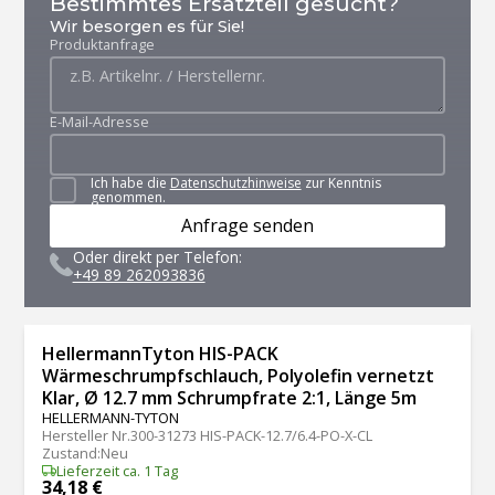
Bestimmtes Ersatzteil gesucht?
Wir besorgen es für Sie!
Produktanfrage
E-Mail-Adresse
Ich habe die
Datenschutzhinweise
zur Kenntnis
genommen.
Anfrage senden
Oder direkt per Telefon:
+49 89 262093836
HellermannTyton HIS-PACK
Wärmeschrumpfschlauch, Polyolefin vernetzt
Klar, Ø 12.7 mm Schrumpfrate 2:1, Länge 5m
HELLERMANN-TYTON
Hersteller Nr.
300-31273 HIS-PACK-12.7/6.4-PO-X-CL
Zustand
:
Neu
Lieferzeit ca. 1 Tag
34,18 €