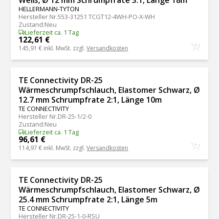
HELLERMANN-TYTON
Hersteller Nr.
553-31251 TCGT12-4WH-PO-X-WH
Zustand
:
Neu
Lieferzeit ca. 1 Tag
122,61 €
145,91 €
inkl. MwSt. zzgl.
Versandkosten
TE Connectivity DR-25
Wärmeschrumpfschlauch, Elastomer Schwarz, Ø
12.7 mm Schrumpfrate 2:1, Länge 10m
TE CONNECTIVITY
Hersteller Nr.
DR-25-1/2-0
Zustand
:
Neu
Lieferzeit ca. 1 Tag
96,61 €
114,97 €
inkl. MwSt. zzgl.
Versandkosten
TE Connectivity DR-25
Wärmeschrumpfschlauch, Elastomer Schwarz, Ø
25.4 mm Schrumpfrate 2:1, Länge 5m
TE CONNECTIVITY
Hersteller Nr.
DR-25-1-0-RSU