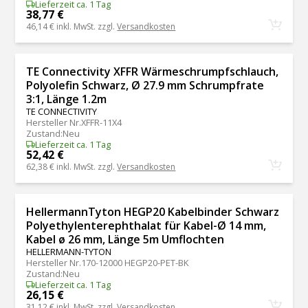
Lieferzeit ca. 1 Tag
38,77 €
46,14 €
inkl. MwSt. zzgl.
Versandkosten
TE Connectivity XFFR Wärmeschrumpfschlauch,
Polyolefin Schwarz, Ø 27.9 mm Schrumpfrate
3:1, Länge 1.2m
TE CONNECTIVITY
Hersteller Nr.
XFFR-11X4
Zustand
:
Neu
Lieferzeit ca. 1 Tag
52,42 €
62,38 €
inkl. MwSt. zzgl.
Versandkosten
HellermannTyton HEGP20 Kabelbinder Schwarz
Polyethylenterephthalat für Kabel-Ø 14 mm,
Kabel ø 26 mm, Länge 5m Umflochten
HELLERMANN-TYTON
Hersteller Nr.
170-12000 HEGP20-PET-BK
Zustand
:
Neu
Lieferzeit ca. 1 Tag
26,15 €
31,12 €
inkl. MwSt. zzgl.
Versandkosten