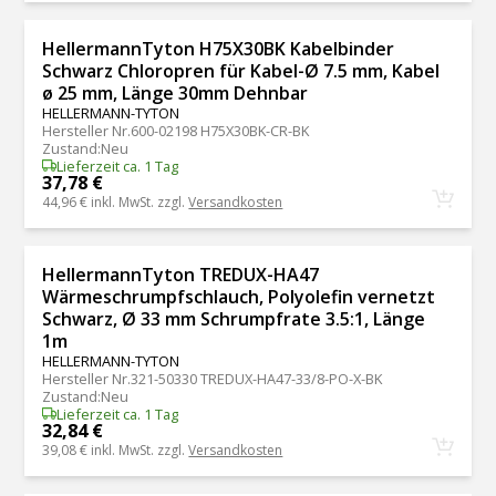
HellermannTyton H75X30BK Kabelbinder
Schwarz Chloropren für Kabel-Ø 7.5 mm, Kabel
ø 25 mm, Länge 30mm Dehnbar
HELLERMANN-TYTON
Hersteller Nr.
600-02198 H75X30BK-CR-BK
Zustand
:
Neu
Lieferzeit ca. 1 Tag
37,78 €
44,96 €
inkl. MwSt. zzgl.
Versandkosten
HellermannTyton TREDUX-HA47
Wärmeschrumpfschlauch, Polyolefin vernetzt
Schwarz, Ø 33 mm Schrumpfrate 3.5:1, Länge
1m
HELLERMANN-TYTON
Hersteller Nr.
321-50330 TREDUX-HA47-33/8-PO-X-BK
Zustand
:
Neu
Lieferzeit ca. 1 Tag
32,84 €
39,08 €
inkl. MwSt. zzgl.
Versandkosten