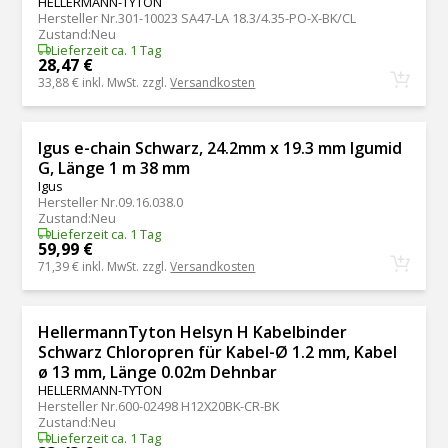
HELLERMANN-TYTON
Hersteller Nr.
301-10023 SA47-LA 18.3/4.35-PO-X-BK/CL
Zustand
:
Neu
Lieferzeit ca. 1 Tag
28,47 €
33,88 €
inkl. MwSt. zzgl.
Versandkosten
Igus e-chain Schwarz, 24.2mm x 19.3 mm Igumid
G, Länge 1 m 38 mm
Igus
Hersteller Nr.
09.16.038.0
Zustand
:
Neu
Lieferzeit ca. 1 Tag
59,99 €
71,39 €
inkl. MwSt. zzgl.
Versandkosten
HellermannTyton Helsyn H Kabelbinder
Schwarz Chloropren für Kabel-Ø 1.2 mm, Kabel
ø 13 mm, Länge 0.02m Dehnbar
HELLERMANN-TYTON
Hersteller Nr.
600-02498 H12X20BK-CR-BK
Zustand
:
Neu
Lieferzeit ca. 1 Tag