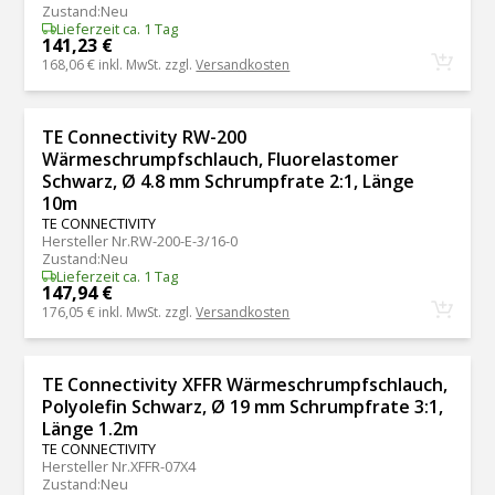
Zustand
:
Neu
Lieferzeit ca. 1 Tag
141,23 €
168,06 €
inkl. MwSt. zzgl.
Versandkosten
TE Connectivity RW-200
Wärmeschrumpfschlauch, Fluorelastomer
Schwarz, Ø 4.8 mm Schrumpfrate 2:1, Länge
10m
TE CONNECTIVITY
Hersteller Nr.
RW-200-E-3/16-0
Zustand
:
Neu
Lieferzeit ca. 1 Tag
147,94 €
176,05 €
inkl. MwSt. zzgl.
Versandkosten
TE Connectivity XFFR Wärmeschrumpfschlauch,
Polyolefin Schwarz, Ø 19 mm Schrumpfrate 3:1,
Länge 1.2m
TE CONNECTIVITY
Hersteller Nr.
XFFR-07X4
Zustand
:
Neu