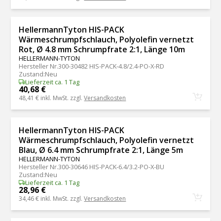
HellermannTyton HIS-PACK
Wärmeschrumpfschlauch, Polyolefin vernetzt
Rot, Ø 4.8 mm Schrumpfrate 2:1, Länge 10m
HELLERMANN-TYTON
Hersteller Nr.
300-30482 HIS-PACK-4.8/2.4-PO-X-RD
Zustand
:
Neu
Lieferzeit ca. 1 Tag
40,68 €
48,41 €
inkl. MwSt. zzgl.
Versandkosten
HellermannTyton HIS-PACK
Wärmeschrumpfschlauch, Polyolefin vernetzt
Blau, Ø 6.4 mm Schrumpfrate 2:1, Länge 5m
HELLERMANN-TYTON
Hersteller Nr.
300-30646 HIS-PACK-6.4/3.2-PO-X-BU
Zustand
:
Neu
Lieferzeit ca. 1 Tag
28,96 €
34,46 €
inkl. MwSt. zzgl.
Versandkosten