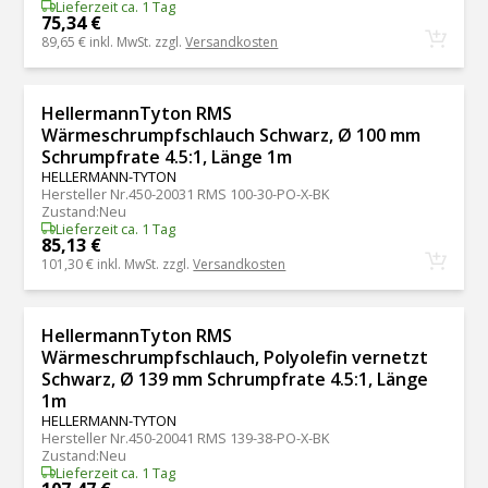
Lieferzeit ca. 1 Tag
75,34 €
89,65 €
inkl. MwSt. zzgl.
Versandkosten
HellermannTyton RMS
Wärmeschrumpfschlauch Schwarz, Ø 100 mm
Schrumpfrate 4.5:1, Länge 1m
HELLERMANN-TYTON
Hersteller Nr.
450-20031 RMS 100-30-PO-X-BK
Zustand
:
Neu
Lieferzeit ca. 1 Tag
85,13 €
101,30 €
inkl. MwSt. zzgl.
Versandkosten
HellermannTyton RMS
Wärmeschrumpfschlauch, Polyolefin vernetzt
Schwarz, Ø 139 mm Schrumpfrate 4.5:1, Länge
1m
HELLERMANN-TYTON
Hersteller Nr.
450-20041 RMS 139-38-PO-X-BK
Zustand
:
Neu
Lieferzeit ca. 1 Tag