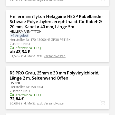
HellermannTyton Helagaine HEGP Kabelbinder
Schwarz Polyethylenterephthalat für Kabel-Ø
20 mm, Kabel ø 40 mm, Länge 5m
HELLERMANN-TYTON
+1 Angebot
Hersteller Nr.
170-13000 HEGP30-PET-BK
Zustand
:
Neu
Lieferzeit ca. 1 Tag
ab 43,34 €
51,57 €
inkl. MwSt. zzgl.
Versandkosten
RS PRO Grau, 25mm x 30 mm Polyvinylchlorid,
Länge 2 m, Seitenwand Offen
RS pro
Hersteller Nr.
7589204
Zustand
:
Neu
Lieferzeit ca. 1 Tag
72,84 €
86,68 €
inkl. MwSt. zzgl.
Versandkosten