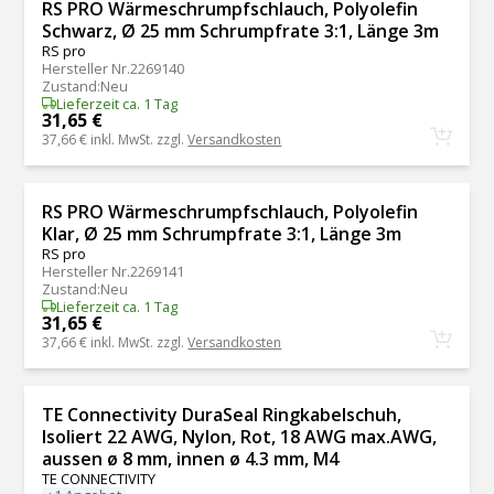
RS PRO Wärmeschrumpfschlauch, Polyolefin
Schwarz, Ø 25 mm Schrumpfrate 3:1, Länge 3m
RS pro
Hersteller Nr.
2269140
Zustand
:
Neu
Lieferzeit ca. 1 Tag
31,65 €
37,66 €
inkl. MwSt. zzgl.
Versandkosten
RS PRO Wärmeschrumpfschlauch, Polyolefin
Klar, Ø 25 mm Schrumpfrate 3:1, Länge 3m
RS pro
Hersteller Nr.
2269141
Zustand
:
Neu
Lieferzeit ca. 1 Tag
31,65 €
37,66 €
inkl. MwSt. zzgl.
Versandkosten
TE Connectivity DuraSeal Ringkabelschuh,
Isoliert 22 AWG, Nylon, Rot, 18 AWG max.AWG,
aussen ø 8 mm, innen ø 4.3 mm, M4
TE CONNECTIVITY