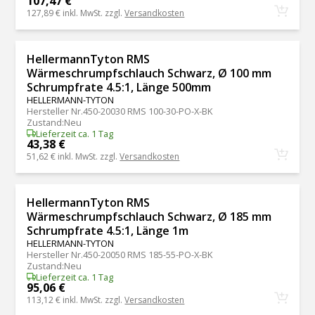
107,47 €
127,89 €
inkl. MwSt. zzgl.
Versandkosten
HellermannTyton RMS
Wärmeschrumpfschlauch Schwarz, Ø 100 mm
Schrumpfrate 4.5:1, Länge 500mm
HELLERMANN-TYTON
Hersteller Nr.
450-20030 RMS 100-30-PO-X-BK
Zustand
:
Neu
Lieferzeit ca. 1 Tag
43,38 €
51,62 €
inkl. MwSt. zzgl.
Versandkosten
HellermannTyton RMS
Wärmeschrumpfschlauch Schwarz, Ø 185 mm
Schrumpfrate 4.5:1, Länge 1m
HELLERMANN-TYTON
Hersteller Nr.
450-20050 RMS 185-55-PO-X-BK
Zustand
:
Neu
Lieferzeit ca. 1 Tag
95,06 €
113,12 €
inkl. MwSt. zzgl.
Versandkosten