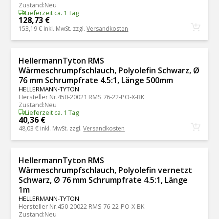
Zustand
:
Neu
Lieferzeit ca. 1 Tag
128,73 €
153,19 €
inkl. MwSt. zzgl.
Versandkosten
HellermannTyton RMS
Wärmeschrumpfschlauch, Polyolefin Schwarz, Ø
76 mm Schrumpfrate 4.5:1, Länge 500mm
HELLERMANN-TYTON
Hersteller Nr.
450-20021 RMS 76-22-PO-X-BK
Zustand
:
Neu
Lieferzeit ca. 1 Tag
40,36 €
48,03 €
inkl. MwSt. zzgl.
Versandkosten
HellermannTyton RMS
Wärmeschrumpfschlauch, Polyolefin vernetzt
Schwarz, Ø 76 mm Schrumpfrate 4.5:1, Länge
1m
HELLERMANN-TYTON
Hersteller Nr.
450-20022 RMS 76-22-PO-X-BK
Zustand
:
Neu