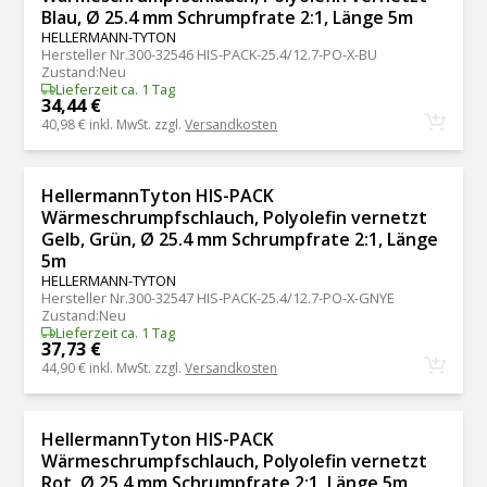
Blau, Ø 25.4 mm Schrumpfrate 2:1, Länge 5m
HELLERMANN-TYTON
Hersteller Nr.
300-32546 HIS-PACK-25.4/12.7-PO-X-BU
Zustand
:
Neu
Lieferzeit ca. 1 Tag
34,44 €
40,98 €
inkl. MwSt. zzgl.
Versandkosten
HellermannTyton HIS-PACK
Wärmeschrumpfschlauch, Polyolefin vernetzt
Gelb, Grün, Ø 25.4 mm Schrumpfrate 2:1, Länge
5m
HELLERMANN-TYTON
Hersteller Nr.
300-32547 HIS-PACK-25.4/12.7-PO-X-GNYE
Zustand
:
Neu
Lieferzeit ca. 1 Tag
37,73 €
44,90 €
inkl. MwSt. zzgl.
Versandkosten
HellermannTyton HIS-PACK
Wärmeschrumpfschlauch, Polyolefin vernetzt
Rot, Ø 25.4 mm Schrumpfrate 2:1, Länge 5m