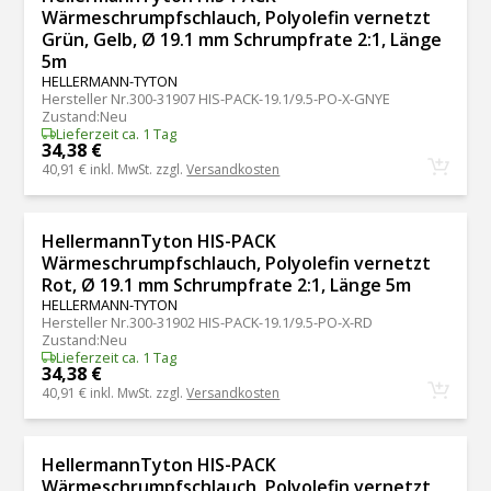
Wärmeschrumpfschlauch, Polyolefin vernetzt
Grün, Gelb, Ø 19.1 mm Schrumpfrate 2:1, Länge
5m
HELLERMANN-TYTON
Hersteller Nr.
300-31907 HIS-PACK-19.1/9.5-PO-X-GNYE
Zustand
:
Neu
Lieferzeit ca. 1 Tag
34,38 €
40,91 €
inkl. MwSt. zzgl.
Versandkosten
HellermannTyton HIS-PACK
Wärmeschrumpfschlauch, Polyolefin vernetzt
Rot, Ø 19.1 mm Schrumpfrate 2:1, Länge 5m
HELLERMANN-TYTON
Hersteller Nr.
300-31902 HIS-PACK-19.1/9.5-PO-X-RD
Zustand
:
Neu
Lieferzeit ca. 1 Tag
34,38 €
40,91 €
inkl. MwSt. zzgl.
Versandkosten
HellermannTyton HIS-PACK
Wärmeschrumpfschlauch, Polyolefin vernetzt