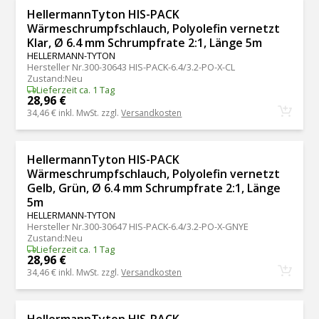
HellermannTyton HIS-PACK
Wärmeschrumpfschlauch, Polyolefin vernetzt
Klar, Ø 6.4 mm Schrumpfrate 2:1, Länge 5m
HELLERMANN-TYTON
Hersteller Nr.
300-30643 HIS-PACK-6.4/3.2-PO-X-CL
Zustand
:
Neu
Lieferzeit ca. 1 Tag
28,96 €
34,46 €
inkl. MwSt. zzgl.
Versandkosten
HellermannTyton HIS-PACK
Wärmeschrumpfschlauch, Polyolefin vernetzt
Gelb, Grün, Ø 6.4 mm Schrumpfrate 2:1, Länge
5m
HELLERMANN-TYTON
Hersteller Nr.
300-30647 HIS-PACK-6.4/3.2-PO-X-GNYE
Zustand
:
Neu
Lieferzeit ca. 1 Tag
28,96 €
34,46 €
inkl. MwSt. zzgl.
Versandkosten
HellermannTyton HIS-PACK