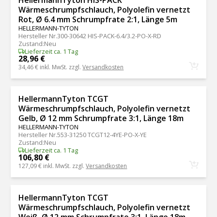
Wärmeschrumpfschlauch, Polyolefin vernetzt
Rot, Ø 6.4 mm Schrumpfrate 2:1, Länge 5m
HELLERMANN-TYTON
Hersteller Nr.
300-30642 HIS-PACK-6.4/3.2-PO-X-RD
Zustand
:
Neu
Lieferzeit ca. 1 Tag
28,96 €
34,46 €
inkl. MwSt. zzgl.
Versandkosten
HellermannTyton TCGT
Wärmeschrumpfschlauch, Polyolefin vernetzt
Gelb, Ø 12 mm Schrumpfrate 3:1, Länge 18m
HELLERMANN-TYTON
Hersteller Nr.
553-31250 TCGT12-4YE-PO-X-YE
Zustand
:
Neu
Lieferzeit ca. 1 Tag
106,80 €
127,09 €
inkl. MwSt. zzgl.
Versandkosten
HellermannTyton TCGT
Wärmeschrumpfschlauch, Polyolefin vernetzt
Weiß, Ø 12 mm Schrumpfrate 3:1, Länge 18m