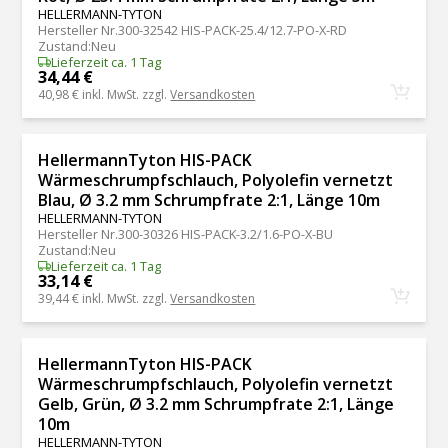
HELLERMANN-TYTON
Hersteller Nr.
300-32542 HIS-PACK-25.4/12.7-PO-X-RD
Zustand
:
Neu
Lieferzeit ca. 1 Tag
34,44 €
40,98 €
inkl. MwSt. zzgl.
Versandkosten
HellermannTyton HIS-PACK
Wärmeschrumpfschlauch, Polyolefin vernetzt
Blau, Ø 3.2 mm Schrumpfrate 2:1, Länge 10m
HELLERMANN-TYTON
Hersteller Nr.
300-30326 HIS-PACK-3.2/1.6-PO-X-BU
Zustand
:
Neu
Lieferzeit ca. 1 Tag
33,14 €
39,44 €
inkl. MwSt. zzgl.
Versandkosten
HellermannTyton HIS-PACK
Wärmeschrumpfschlauch, Polyolefin vernetzt
Gelb, Grün, Ø 3.2 mm Schrumpfrate 2:1, Länge
10m
HELLERMANN-TYTON