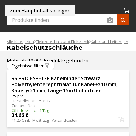
Zum Hauptinhalt springen
Alle Kategorien
Elektrotechnik und Elektronik
Kabel und Leitungen
Kabelschutzschläuche
Mehr als 10.000 Produkte gefunden
Ergebnisse filtern
RS PRO BSPETFR Kabelbinder Schwarz
Polyethylenterephthalat für Kabel-Ø 10 mm,
Kabel ø 21 mm, Länge 15m Umflochten
RS pro
Hersteller Nr.
1797017
Zustand
:
Neu
Lieferzeit ca. 1 Tag
34,66 €
41,25 €
inkl. MwSt. zzgl.
Versandkosten