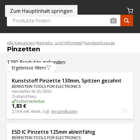
Zum Hauptinhalt springen
Alle Kategorien
Betriebs- und Hilfsmittel
Handwerkzeuge
Pinzetten
1290 Produkte gefunden
Ergebnisse filtern
Kunststoff Pinzette 130mm, Spitzen gezahnt
BERNSTEIN TOOLS FOR ELECTRONICS
Hersteller Nr.
05-0030
Zustand
:
Neu
Sofort lieferbar
1,83 €
2,18 €
inkl. MwSt. zzgl.
Versandkosten
ESD IC Pinzette 125mm ableitfähig
BERNSTEIN TOOLS FOR ELECTRONICS