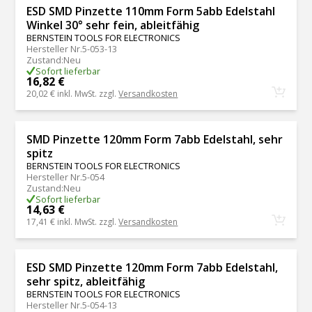
ESD SMD Pinzette 110mm Form 5abb Edelstahl
Winkel 30° sehr fein, ableitfähig
BERNSTEIN TOOLS FOR ELECTRONICS
Hersteller Nr.
5-053-13
Zustand
:
Neu
Sofort lieferbar
16,82 €
20,02 €
inkl. MwSt. zzgl.
Versandkosten
SMD Pinzette 120mm Form 7abb Edelstahl, sehr
spitz
BERNSTEIN TOOLS FOR ELECTRONICS
Hersteller Nr.
5-054
Zustand
:
Neu
Sofort lieferbar
14,63 €
17,41 €
inkl. MwSt. zzgl.
Versandkosten
ESD SMD Pinzette 120mm Form 7abb Edelstahl,
sehr spitz, ableitfähig
BERNSTEIN TOOLS FOR ELECTRONICS
Hersteller Nr.
5-054-13