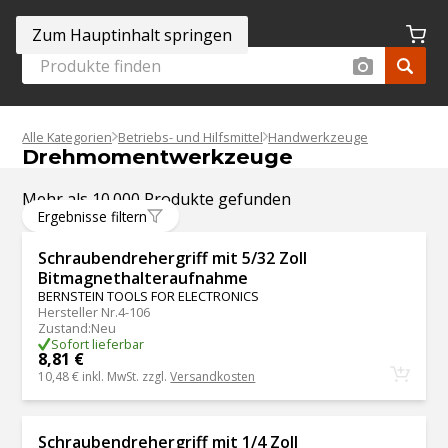
Zum Hauptinhalt springen
Alle Kategorien
Betriebs- und Hilfsmittel
Handwerkzeuge
Drehmomentwerkzeuge
Mehr als 10.000 Produkte gefunden
Ergebnisse filtern
Schraubendrehergriff mit 5/32 Zoll
Bitmagnethalteraufnahme
BERNSTEIN TOOLS FOR ELECTRONICS
Hersteller Nr.
4-106
Zustand
:
Neu
Sofort lieferbar
8,81 €
10,48 €
inkl. MwSt. zzgl.
Versandkosten
Schraubendrehergriff mit 1/4 Zoll