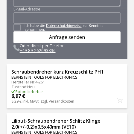
E-Mail-Adresse
Ich habe die
Datenschutzhinweise
zur Kenntnis
genommen.
Anfrage senden
Oder direkt per Telefon:
+49 89 262093836
Schraubendreher kurz Kreuzschlitz PH1
BERNSTEIN TOOLS FOR ELECTRONICS
Hersteller Nr.
4-261
Zustand
:
Neu
Sofort lieferbar
6,97 €
8,29 €
inkl. MwSt. zzgl.
Versandkosten
Liliput-Schraubendreher Schlitz Klinge
2,0(+/-0,2)x0,5x40mm (VE10)
BERNSTEIN TOOLS FOR ELECTRONICS