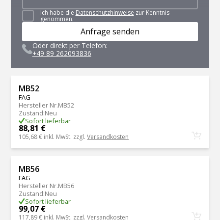
Ich habe die
Datenschutzhinweise
zur Kenntnis
genommen.
Anfrage senden
Oder direkt per Telefon:
+49 89 262093836
MB52
FAG
Hersteller Nr.
MB52
Zustand
:
Neu
Sofort lieferbar
88,81 €
105,68 €
inkl. MwSt. zzgl.
Versandkosten
MB56
FAG
Hersteller Nr.
MB56
Zustand
:
Neu
Sofort lieferbar
99,07 €
117,89 €
inkl. MwSt. zzgl.
Versandkosten