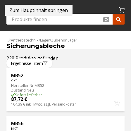
Zum Hauptinhalt springen
Antriebstechnik
Lager
Zubehör Lager
Sicherungsbleche
228 Produkte gefunden
Ergebnisse filtern
MB52
SKF
Hersteller Nr.
MB52
Zustand
:
Neu
Sofort lieferbar
87,72 €
104,39 €
inkl. MwSt. zzgl.
Versandkosten
MB56
NKE