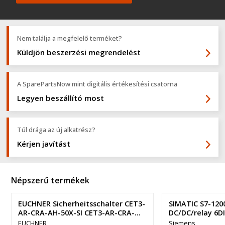
Nem találja a megfelelő terméket?
Küldjön beszerzési megrendelést
A SparePartsNow mint digitális értékesítési csatorna
Legyen beszállító most
Túl drága az új alkatrész?
Kérjen javítást
Népszerű termékek
EUCHNER Sicherheitsschalter CET3-
SIMATIC S7-120
AR-CRA-AH-50X-SI CET3-AR-CRA-
DC/DC/relay 6D
AH-50X-SI-111346
EUCHNER
Siemens