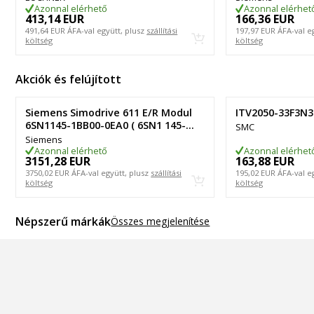
Azonnal elérhető
Azonnal elérhet
413,14 EUR
166,36 EUR
491,64 EUR
ÁFA-val együtt, plusz
szállítási
197,97 EUR
ÁFA-val e
költség
költség
Akciók és felújított
Siemens Simodrive 611 E/R Modul
ITV2050-33F3N3
6SN1145-1BB00-0EA0 ( 6SN1 145-
SMC
1BB00-0EA0 ) Ver.F
Siemens
Azonnal elérhető
Azonnal elérhet
3151,28 EUR
163,88 EUR
3750,02 EUR
ÁFA-val együtt, plusz
szállítási
195,02 EUR
ÁFA-val e
költség
költség
Népszerű márkák
Összes megjelenítése