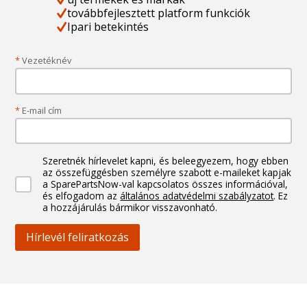
továbbfejlesztett platform funkciók
Ipari betekintés
*
Vezetéknév
*
E-mail cím
Szeretnék hírlevelet kapni, és beleegyezem, hogy ebben
az összefüggésben személyre szabott e-maileket kapjak
a SparePartsNow-val kapcsolatos összes információval,
és elfogadom az
általános adatvédelmi szabályzatot
. Ez
a hozzájárulás bármikor visszavonható.
Hírlevél feliratkozás