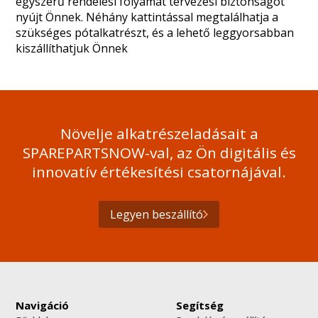
egyszerű rendelési folyamat tervezési biztonságot
nyújt Önnek. Néhány kattintással megtalálhatja a
szükséges pótalkatrészt, és a lehető leggyorsabban
kiszállíthatjuk Önnek
Növelje alkatrészeladásait a
SPAREPARTSNOW-val, az Ön digitális és
innovatív értékesítési csatornájával.
Legyen beszállító
Navigáció
Segítség