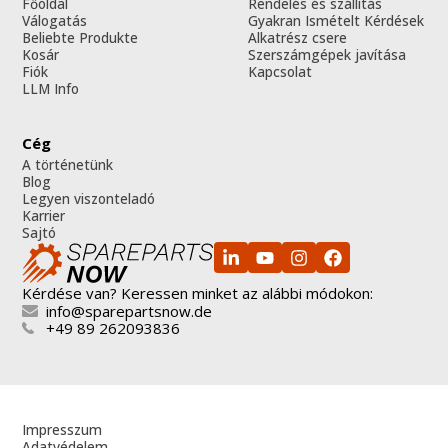
Főoldal
Rendelés és szállítás
Válogatás
Gyakran Ismételt Kérdések
Beliebte Produkte
Alkatrész csere
Kosár
Szerszámgépek javítása
Fiók
Kapcsolat
LLM Info
Cég
A történetünk
Blog
Legyen viszonteladó
Karrier
Sajtó
Kérdése van? Keressen minket az alábbi módokon:
info@sparepartsnow.de
+49 89 262093836
Impresszum
Adatvédelem