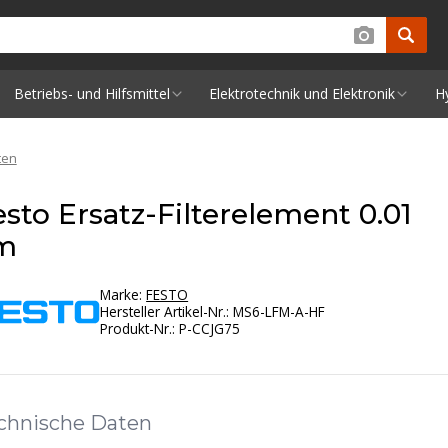
Betriebs- und Hilfsmittel
Elektrotechnik und Elektronik
H
ten
esto Ersatz-Filterelement 0.01
m
Marke:
FESTO
Hersteller Artikel-Nr.
:
MS6-LFM-A-HF
Produkt-Nr.
:
P-CCJG75
chnische Daten