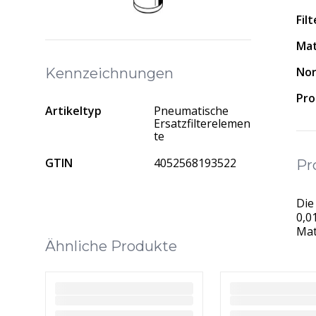
Fil
Mat
No
Kennzeichnungen
Pro
Artikeltyp
Pneumatische
Ersatzfilterelemen
te
GTIN
4052568193522
Pr
Die
0,0
Mat
Ähnliche Produkte