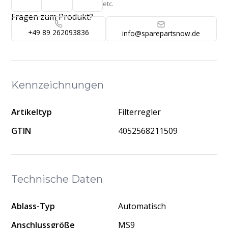
etc.
Fragen zum Produkt?
+49 89 262093836
info@sparepartsnow.de
Kennzeichnungen
Artikeltyp
Filterregler
GTIN
4052568211509
Technische Daten
Ablass-Typ
Automatisch
Anschlussgröße
MS9