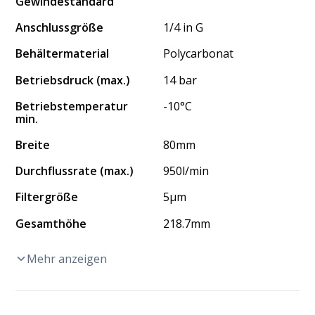
Gewindestandard
Anschlussgröße
1/4 in G
Behältermaterial
Polycarbonat
Betriebsdruck (max.)
14 bar
Betriebstemperatur
-10°C
min.
Breite
80mm
Durchflussrate (max.)
950l/min
Filtergröße
5μm
Gesamthöhe
218.7mm
Mehr anzeigen