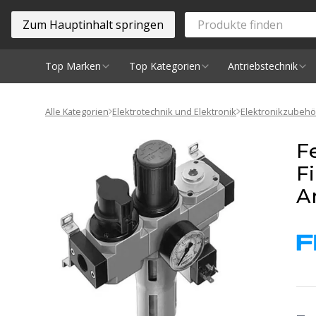
Zum Hauptinhalt springen
Top Marken
Top Kategorien
Antriebstechnik
Spindeln
Alle Kategorien
Elektrotechnik und Elektronik
Elektronikzubehö
F
F
An