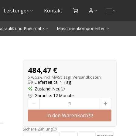
Leistungen
Kontakt
ydraulik und Pneumatik
Maschinenkomponenten
Produktangebot
484,47 €
576,52 €
inkl. MwSt. zzgl.
Versandkosten
Lieferzeit ca. 1 Tag
Zustand
:
Neu
Garantie
:
12 Monate
-
+
In den Warenkorb
Sichere Zahlung