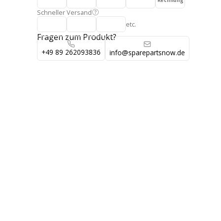
Rechnung
Schneller Versand
etc.
Fragen zum Produkt?
+49 89 262093836
info@sparepartsnow.de