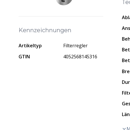
Te
Abl
Ans
Kennzeichnungen
Beh
Artikeltyp
Filterregler
Bet
GTIN
4052568145316
Bet
Bre
Dur
Fil
Ge
Lä
M