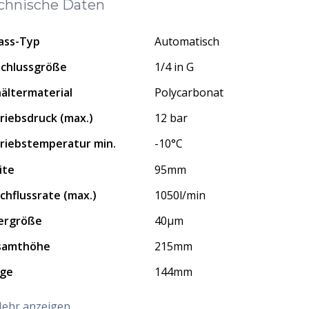
chnische Daten
ass-Typ
Automatisch
chlussgröße
1/4 in G
ältermaterial
Polycarbonat
riebsdruck (max.)
12 bar
riebstemperatur min.
-10°C
ite
95mm
chflussrate (max.)
1050l/min
tergröße
40μm
samthöhe
215mm
nge
144mm
ehr anzeigen