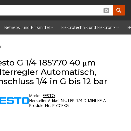
Betriebs- und Hilfsmittel
Elektrotechnik und Elektronik
H
r
esto G 1/4 185770 40 μm
ilterregler Automatisch,
schluss 1/4 in G bis 12 bar
Marke:
FESTO
Hersteller Artikel-Nr.
:
LFR-1/4-D-MINI-KF-A
Produkt-Nr.
:
P-CCFXGL