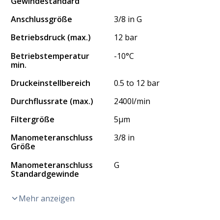
Gewindestandard
Anschlussgröße
3/8 in G
Betriebsdruck (max.)
12 bar
Betriebstemperatur
-10°C
min.
Druckeinstellbereich
0.5 to 12 bar
Durchflussrate (max.)
2400l/min
Filtergröße
5μm
Manometeranschluss
3/8 in
Größe
Manometeranschluss
G
Standardgewinde
Mehr anzeigen